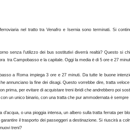
ata ferroviaria nel tratto tra Venafro e Isernia sono terminati. Si co
rno senza l’utilizzo dei bus sostitutivi diverrà realtà? Questo si ch
ra tra Campobasso e la capitale. Oggi la media è di 5 ore e 27 minut
basso a Roma impiega 3 ore e 27 minuti. Da tutte le buone intenzion
he annunciano la fine dei disagi. Questo vorrebbe dire, tratta veloce e
e non prima, per evitare di acquistare treni ibridi che andrebbero poi so
 con un unico binario, con una tratta che pur ammodernata è sempre b
’acqua, o una pioggia intensa, un albero sulla tratta ferrata per bloc
arantire il trasporto dei passeggeri a destinazione. Si riuscirà a colm
 nuovi treni?