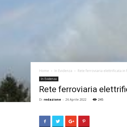
Home
In Evidenza
Rete ferroviaria elettrificata i
In Evidenza
Rete ferroviaria elettri
Di
redazione
-
26 Aprile 2022
245