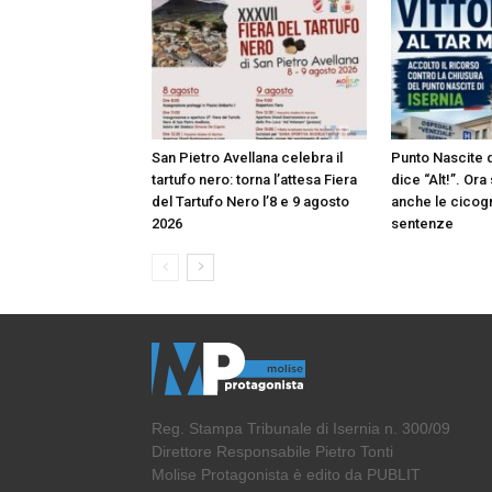
San Pietro Avellana celebra il
Punto Nascite di
tartufo nero: torna l’attesa Fiera
dice “Alt!”. Or
del Tartufo Nero l’8 e 9 agosto
anche le cicog
2026
sentenze
Reg. Stampa Tribunale di Isernia n. 300/09
Direttore Responsabile Pietro Tonti
Molise Protagonista è edito da PUBLIT