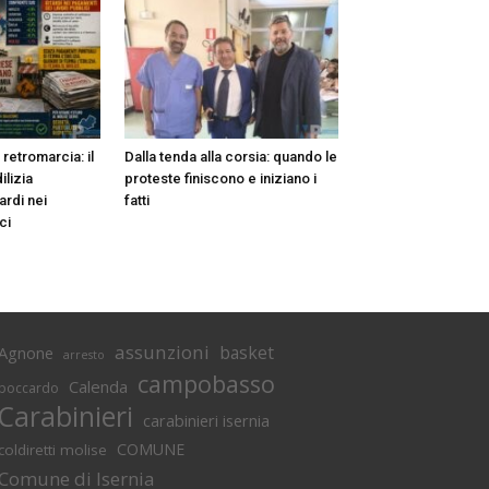
n retromarcia: il
Dalla tenda alla corsia: quando le
ilizia
proteste finiscono e iniziano i
ardi nei
fatti
ci
assunzioni
basket
Agnone
arresto
campobasso
Calenda
boccardo
Carabinieri
carabinieri isernia
COMUNE
coldiretti molise
Comune di Isernia