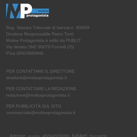
Reg. Stampa Tribunale di Isernia n. 300/09
Direttore Responsabile Pietro Tonti
Molise Protagonista è edito da PUBLIT
Via Veneto SNC 86070 Fornelli (IS)
P.Iva 00919980946
PER CONTATTARE IL DIRETTORE:
direttore@moliseprotagonista.it
PER CONTATTARE LA REDAZIONE:
redazione@moliseprotagonista.it
PER PUBBLICITÀ SUL SITO:
commerciale@moliseprotagonista.it
assunzioni
basket
Agnone
boccardo
arresto