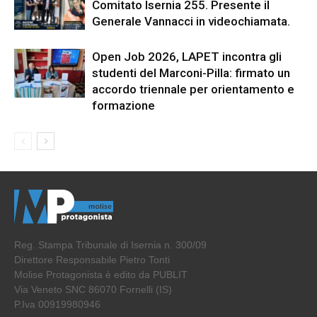
Comitato Isernia 255. Presente il
Generale Vannacci in videochiamata.
Open Job 2026, LAPET incontra gli
studenti del Marconi-Pilla: firmato un
accordo triennale per orientamento e
formazione
Reg. Stampa Tribunale di Isernia n. 300/09
Direttore Responsabile Pietro Tonti
Molise Protagonista è edito da PUBLIT
Via Veneto SNC 86070 Fornelli (IS)
P.Iva 00919980946