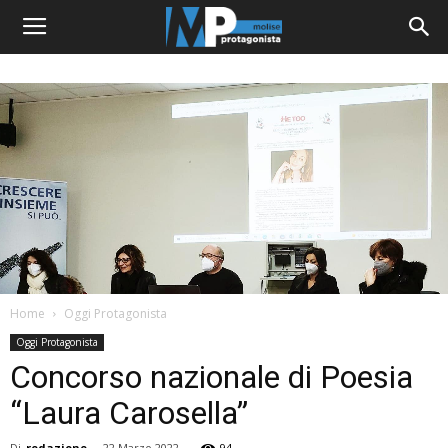
Home
Oggi Protagonista
Oggi Protagonista
Concorso nazionale di Poesia
“Laura Carosella”
Di
redazione
-
22 Marzo 2022
94