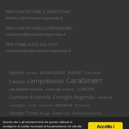
PER CONTATTARE IL DIRETTORE:
direttore@moliseprotagonista.it
PER CONTATTARE LA REDAZIONE:
redazione@moliseprotagonista.it
PER PUBBLICITÀ SUL SITO:
commerciale@moliseprotagonista.it
assunzioni
basket
Agnone
boccardo
arresto
Carabinieri
campobasso
Calenda
carabinieri isernia
COMUNE
coldiretti molise
Comune di Isernia
Consiglio Regionale
controlli
denuncia
convegno
covid
Di lucente
denunce
Donato Toma
Emilio Izzo
filomena calenda
Droga
Isernia
molise
lavoro
magnolia
M5S
Questo sito o gli strumenti terzi da questo utilizzati si
Accetto i
avvalgono di cookie necessari al funzionamento ed utili alle