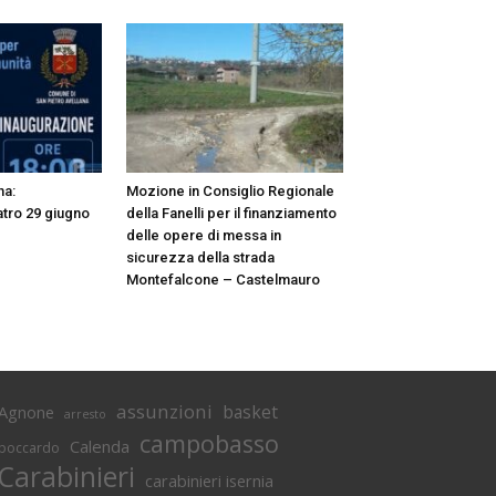
na:
Mozione in Consiglio Regionale
atro 29 giugno
della Fanelli per il finanziamento
delle opere di messa in
sicurezza della strada
Montefalcone – Castelmauro
assunzioni
basket
Agnone
arresto
campobasso
Calenda
boccardo
Carabinieri
carabinieri isernia