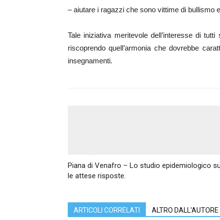
– aiutare i ragazzi che sono vittime di bullismo 
Tale iniziativa meritevole dell’interesse di tutt
riscoprendo quell’armonia che dovrebbe caratter
insegnamenti.
Articolo precedente
Piana di Venafro – Lo studio epidemiologico su
le attese risposte.
ARTICOLI CORRELATI
ALTRO DALL'AUTORE