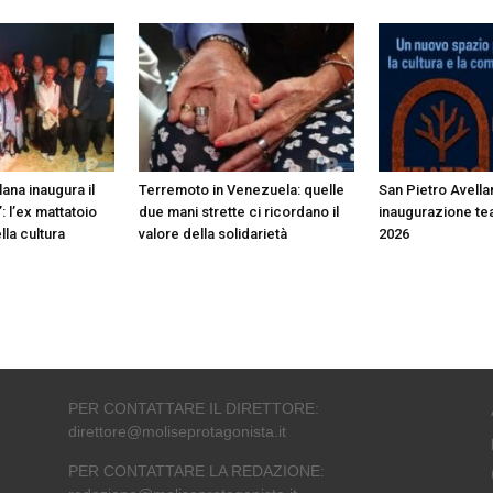
ana inaugura il
Terremoto in Venezuela: quelle
San Pietro Avella
: l’ex mattatoio
due mani strette ci ricordano il
inaugurazione te
lla cultura
valore della solidarietà
2026
PER CONTATTARE IL DIRETTORE:
direttore@moliseprotagonista.it
PER CONTATTARE LA REDAZIONE: