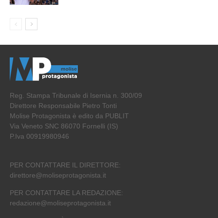
Reg. Stampa Tribunale di Isernia n. 300/09
Direttore Responsabile Pietro Tonti
Molise Protagonista è edito da PUBLIT
Via Veneto SNC 86070 Fornelli (IS)
P.Iva 00919980946
PER CONTATTARE IL DIRETTORE:
direttore@moliseprotagonista.it
PER CONTATTARE LA REDAZIONE:
redazione@moliseprotagonista.it