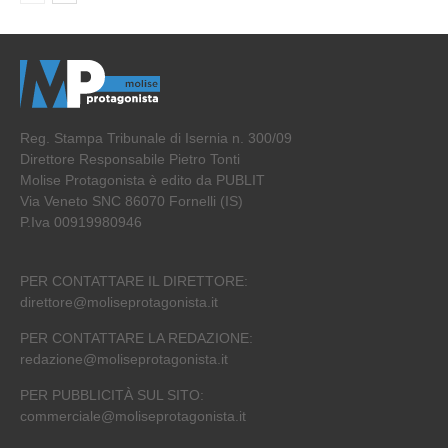
Reg. Stampa Tribunale di Isernia n. 300/09
Direttore Responsabile Pietro Tonti
Molise Protagonista è edito da PUBLIT
Via Veneto SNC 86070 Fornelli (IS)
P.Iva 00919980946
PER CONTATTARE IL DIRETTORE:
direttore@moliseprotagonista.it
PER CONTATTARE LA REDAZIONE:
redazione@moliseprotagonista.it
PER PUBBLICITÀ SUL SITO:
commerciale@moliseprotagonista.it