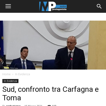
Home
In Evidenza
In Evidenza
Sud, confronto tra Carfagna e
Toma
Di
redazione
-
15 Marzo 2021
113