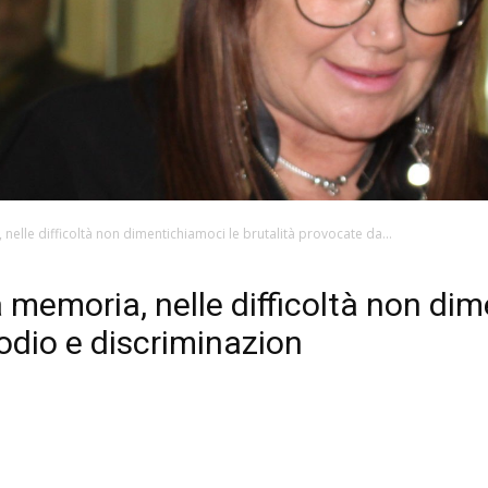
nelle difficoltà non dimentichiamoci le brutalità provocate da...
 memoria, nelle difficoltà non di
odio e discriminazion