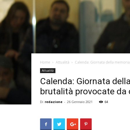
Home
Attualità
Calenda: Giornata della memoria, 
Attualità
Calenda: Giornata della
brutalità provocate da 
Di
redazione
-
26 Gennaio 2021
64