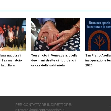
ana inaugura il
Terremoto in Venezuela: quelle
San Pietro Avella
: l’ex mattatoio
due mani strette ci ricordano il
inaugurazione te
lla cultura
valore della solidarietà
2026
PER CONTATTARE IL DIRETTORE:
direttore@moliseprotagonista.it