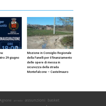
na:
Mozione in Consiglio Regionale
atro 29 giugno
della Fanelli per il finanziamento
delle opere di messa in
sicurezza della strada
Montefalcone – Castelmauro
assunzioni
basket
Agnone
arresto