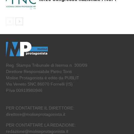
Reg. Stampa Tribunale di Isernia n. 300/09
Direttore Responsabile Pietro Tonti
Molise Protagonista è edito da PUBLIT
Via Veneto SNC 86070 Fornelli (IS)
P.Iva 00919980946
PER CONTATTARE IL DIRETTORE:
direttore@moliseprotagonista.it
PER CONTATTARE LA REDAZIONE:
redazione@moliseprotagonista.it