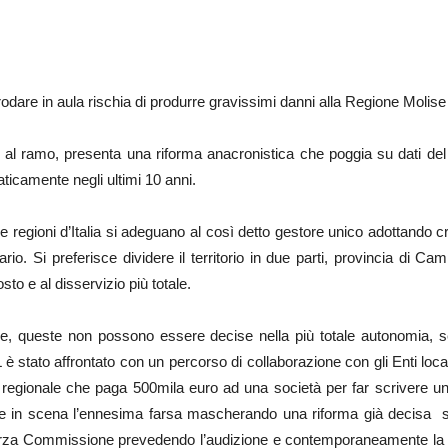
odare in aula rischia di produrre gravissimi danni alla Regione Molise
e al ramo, presenta una riforma anacronistica che poggia su dati del t
ticamente negli ultimi 10 anni.
 regioni d’Italia si adeguano al così detto gestore unico adottando cr
rario. Si preferisce dividere il territorio in due parti, provincia di 
o e al disservizio più totale.
, queste non possono essere decise nella più totale autonomia, sen
 è stato affrontato con un percorso di collaborazione con gli Enti locali
e regionale che paga 500mila euro ad una società per far scrivere u
tere in scena l’ennesima farsa mascherando una riforma già decis
 in Terza Commissione prevedendo l’audizione e contemporaneamente la