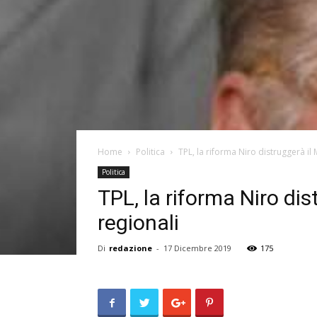
Home
Politica
TPL, la riforma Niro distruggerà il M
Politica
TPL, la riforma Niro dist
regionali
Di
redazione
-
17 Dicembre 2019
175