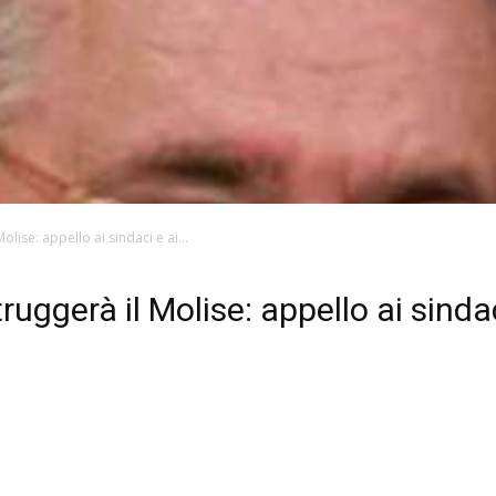
olise: appello ai sindaci e ai...
ruggerà il Molise: appello ai sindac