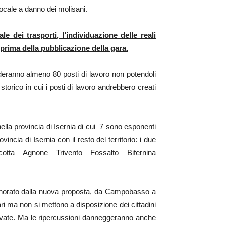
pocale a danno dei molisani.
 dei trasporti, l’individuazione delle reali
o prima della pubblicazione della gara.
rderanno almeno 80 posti di lavoro non potendoli
orico in cui i posti di lavoro andrebbero creati
nella provincia di Isernia di cui 7 sono esponenti
cia di Isernia con il resto del territorio: i due
acotta – Agnone – Trivento – Fossalto – Bifernina
 ignorato dalla nuova proposta, da Campobasso a
ari ma non si mettono a disposizione dei cittadini
private. Ma le ripercussioni danneggeranno anche