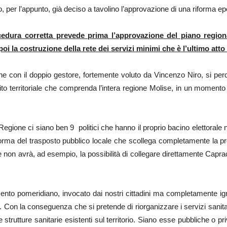
o, per l’appunto, già deciso a tavolino l’approvazione di una riforma e
cedura corretta prevede prima l’approvazione del piano regionale
 poi la costruzione della rete dei servizi minimi che è l’ultimo att
he con il doppio gestore, fortemente voluto da Vincenzo Niro, si pe
o territoriale che comprenda l’intera regione Molise, in un momento st
Regione ci siano ben 9 politici che hanno il proprio bacino elettorale 
ma del trasposto pubblico locale che scollega completamente la provin
che non avrà, ad esempio, la possibilità di collegare direttamente Capr
amento pomeridiano, invocato dai nostri cittadini ma completamente
o. Con la conseguenza che si pretende di riorganizzare i servizi sanit
 strutture sanitarie esistenti sul territorio. Siano esse pubbliche o 