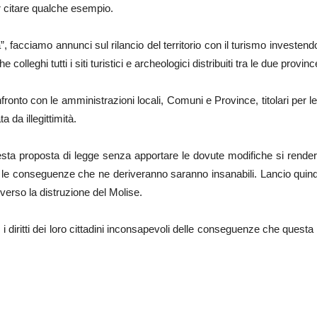
r citare qualche esempio.
 facciamo annunci sul rilancio del territorio con il turismo investendo 
colleghi tutti i siti turistici e archeologici distribuiti tra le due provin
ronto con le amministrazioni locali, Comuni e Province, titolari per l
 da illegittimità.
sta proposta di legge senza apportare le dovute modifiche si render
E le conseguenze che ne deriveranno saranno insanabili. Lancio quindi 
verso la distruzione del Molise.
 i diritti dei loro cittadini inconsapevoli delle conseguenze che questa