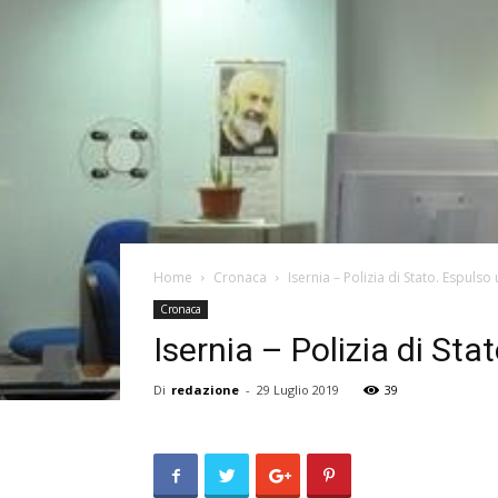
Home
Cronaca
Isernia – Polizia di Stato. Espulso
Cronaca
Isernia – Polizia di St
Di
redazione
-
29 Luglio 2019
39