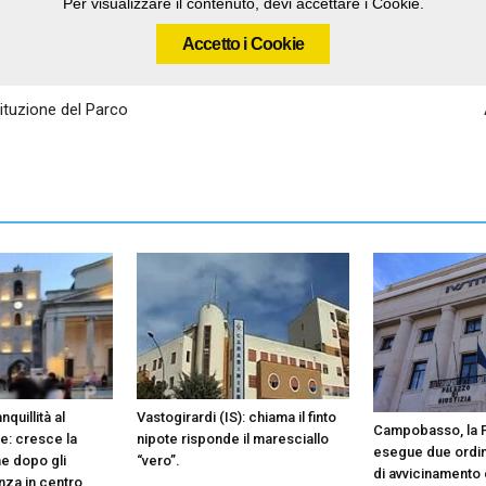
Per visualizzare il contenuto, devi accettare i Cookie.
Accetto i Cookie
tituzione del Parco
nquillità al
Vastogirardi (IS): chiama il finto
Campobasso, la Po
le: cresce la
nipote risponde il maresciallo
esegue due ordin
e dopo gli
“vero”.
di avvicinamento
enza in centro