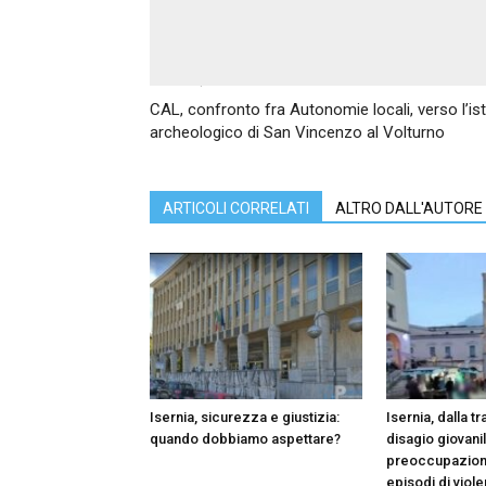
Articolo precedente
CAL, confronto fra Autonomie locali, verso l’is
archeologico di San Vincenzo al Volturno
ARTICOLI CORRELATI
ALTRO DALL'AUTORE
Isernia, sicurezza e giustizia:
Isernia, dalla tra
quando dobbiamo aspettare?
disagio giovani
preoccupazion
episodi di viol