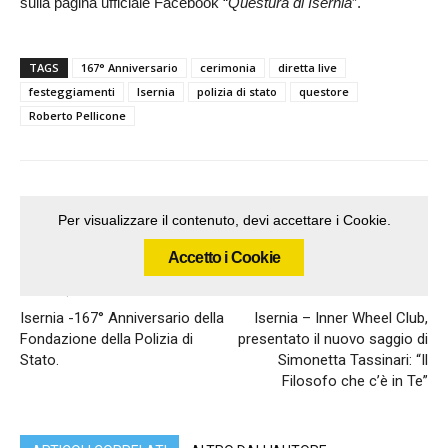
sulla pagina ufficiale Facebook “
Questura di Isernia
”.
TAGS
167° Anniversario
cerimonia
diretta live
festeggiamenti
Isernia
polizia di stato
questore
Roberto Pellicone
Per visualizzare il contenuto, devi accettare i Cookie.
Accetto i Cookie
Articolo precedente
Articolo successivo
Isernia -167° Anniversario della
Isernia – Inner Wheel Club,
Fondazione della Polizia di
presentato il nuovo saggio di
Stato.
Simonetta Tassinari: “Il
Filosofo che c’è in Te”