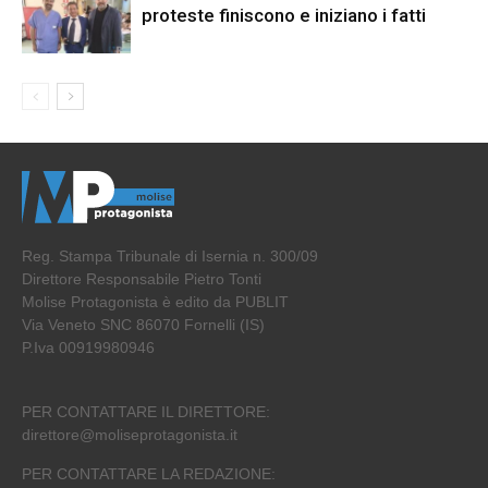
proteste finiscono e iniziano i fatti
Reg. Stampa Tribunale di Isernia n. 300/09
Direttore Responsabile Pietro Tonti
Molise Protagonista è edito da PUBLIT
Via Veneto SNC 86070 Fornelli (IS)
P.Iva 00919980946
PER CONTATTARE IL DIRETTORE:
direttore@moliseprotagonista.it
PER CONTATTARE LA REDAZIONE: