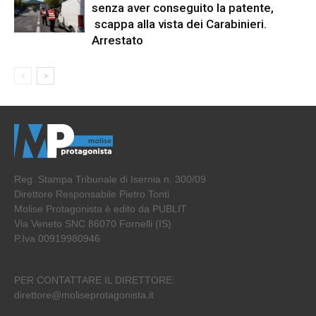
senza aver conseguito la patente,
scappa alla vista dei Carabinieri.
Arrestato
Reg. Stampa Tribunale di Isernia n. 300/09
Direttore Responsabile Pietro Tonti
Molise Protagonista è edito da PUBLIT
Via Veneto SNC 86070 Fornelli (IS)
P.Iva 00919980946
PER CONTATTARE IL DIRETTORE:
direttore@moliseprotagonista.it