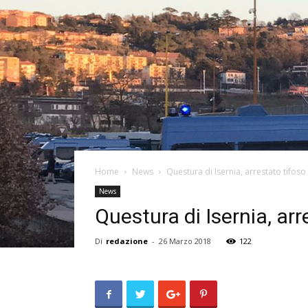
Home
News
Questura di Isernia, arrestato tifos
News
Questura di Isernia, ar
Di
redazione
-
26 Marzo 2018
122