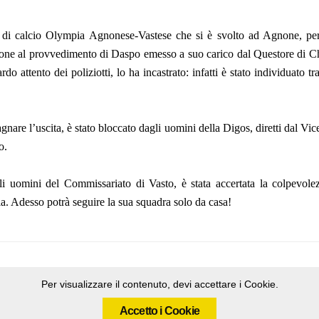
ro di calcio Olympia Agnonese-Vastese che si è svolto ad Agnone, per
azione al provvedimento di Daspo emesso a suo carico dal Questore di Chie
o attento dei poliziotti, lo ha incastrato: infatti è stato individuato tra
gnare l’uscita, è stato bloccato dagli uomini della Digos, diretti dal V
o.
 uomini del Commissariato di Vasto, è stata accertata la colpevolezza
ia. Adesso potrà seguire la sua squadra solo da casa!
Per visualizzare il contenuto, devi accettare i Cookie.
Accetto i Cookie