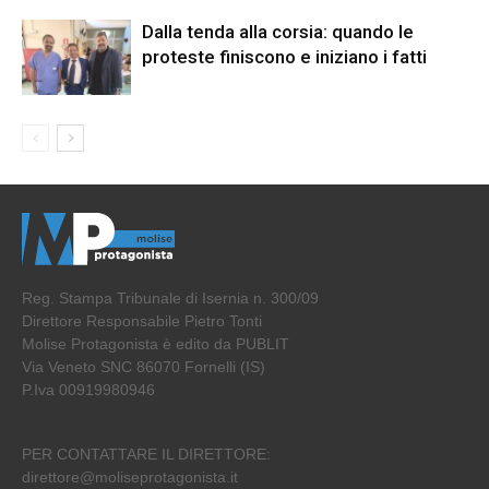
Dalla tenda alla corsia: quando le
proteste finiscono e iniziano i fatti
Reg. Stampa Tribunale di Isernia n. 300/09
Direttore Responsabile Pietro Tonti
Molise Protagonista è edito da PUBLIT
Via Veneto SNC 86070 Fornelli (IS)
P.Iva 00919980946
PER CONTATTARE IL DIRETTORE:
direttore@moliseprotagonista.it