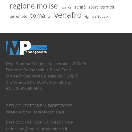
regione molise
sanità
termoli
sport
ricerca
venafro
toma
terremoto
uil
vigili del fuoco
Reg. Stampa Tribunale di Isernia n. 300/09
Direttore Responsabile Pietro Tonti
Molise Protagonista è edito da PUBLIT
Via Veneto SNC 86070 Fornelli (IS)
P.Iva 00919980946
PER CONTATTARE IL DIRETTORE:
direttore@moliseprotagonista.it
PER CONTATTARE LA REDAZIONE:
redazione@moliseprotagonista.it