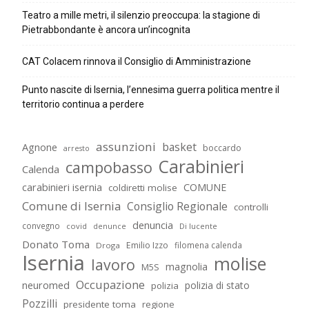
Teatro a mille metri, il silenzio preoccupa: la stagione di
Pietrabbondante è ancora un’incognita
CAT Colacem rinnova il Consiglio di Amministrazione
Punto nascite di Isernia, l’ennesima guerra politica mentre il
territorio continua a perdere
assunzioni
basket
Agnone
boccardo
arresto
Carabinieri
campobasso
Calenda
carabinieri isernia
COMUNE
coldiretti molise
Comune di Isernia
Consiglio Regionale
controlli
denuncia
convegno
covid
Di lucente
denunce
Donato Toma
Emilio Izzo
filomena calenda
Droga
Isernia
molise
lavoro
magnolia
M5S
Occupazione
neuromed
polizia di stato
polizia
Pozzilli
presidente toma
regione