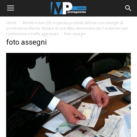
Home
Monteroduni (IS): Acquista prodotti dolciari con assegni di
provenienza illecita, titolare di una ditta denunciata dai Carabinieri per
ricettazione e truffa aggravata
foto assegni
foto assegni