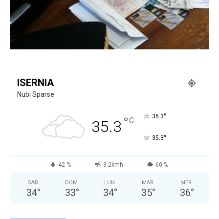
ISERNIA
Nubi Sparse
°
35.3
°
C
35.3
°
35.3
42 %
3.2kmh
60 %
SAB
DOM
LUN
MAR
MER
34
°
33
°
34
°
35
°
36
°