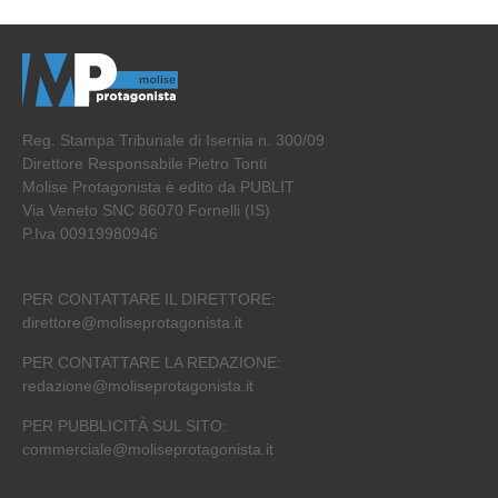
Reg. Stampa Tribunale di Isernia n. 300/09
Direttore Responsabile Pietro Tonti
Molise Protagonista è edito da PUBLIT
Via Veneto SNC 86070 Fornelli (IS)
P.Iva 00919980946
PER CONTATTARE IL DIRETTORE:
direttore@moliseprotagonista.it
PER CONTATTARE LA REDAZIONE:
redazione@moliseprotagonista.it
PER PUBBLICITÀ SUL SITO:
commerciale@moliseprotagonista.it