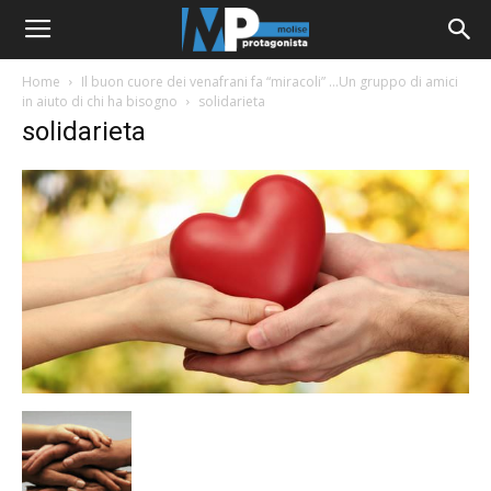
Home
Il buon cuore dei venafrani fa “miracoli” …Un gruppo di amici
in aiuto di chi ha bisogno
solidarieta
solidarieta