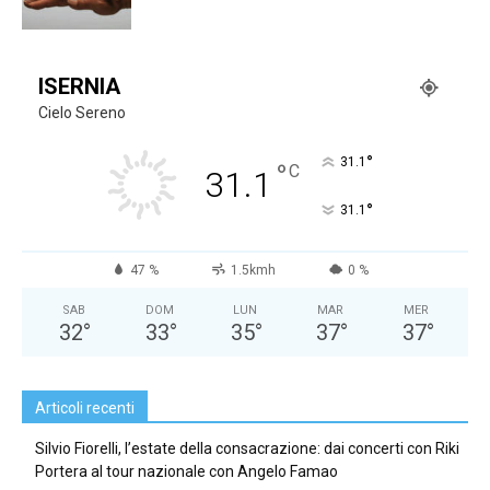
ISERNIA
Cielo Sereno
°
31.1
°
C
31.1
°
31.1
47 %
1.5kmh
0 %
SAB
DOM
LUN
MAR
MER
32
°
33
°
35
°
37
°
37
°
Articoli recenti
Silvio Fiorelli, l’estate della consacrazione: dai concerti con Riki
Portera al tour nazionale con Angelo Famao