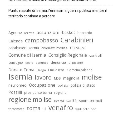
Punto nascite di Isernia, l’ennesima guerra politica mentre il
territorio continua a perdere
assunzioni
basket
Agnone
boccardo
arresto
Carabinieri
campobasso
Calenda
carabinieri isernia
COMUNE
coldiretti molise
Comune di Isernia
Consiglio Regionale
controlli
denuncia
convegno
covid
Di lucente
denunce
Donato Toma
Emilio Izzo
filomena calenda
Droga
Isernia
molise
lavoro
magnolia
M5S
Occupazione
neuromed
polizia di stato
polizia
Pozzilli
presidente toma
regione
regione molise
sanità
termoli
sport
ricerca
venafro
toma
terremoto
uil
vigili del fuoco