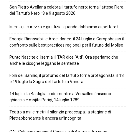
San Pietro Avellana celebra il tartufo nero: torna l’attesa Fiera
del Tartufo Nero l’8 e 9 agosto 2026
Isernia, sicurezza e giustizia: quando dobbiamo aspettare?
Energie Rinnovabili e Aree Idonee: il 24 Luglio a Campobasso il
confronto sulle best practices regionali per il futuro del Molise
Punto Nascite di Isernia: il TAR dice “Alt!”. Ora speriamo che
anche le cicogne leggano le sentenze
Forlì del Sannio, il profumo del tartufo torna protagonista: il 18
e 19 luglio la Sagra del Tartufo a Vandra
14 luglio, la Bastiglia cade mentre a Versailles finiscono
ghiaccio e mojito Parigi, 14 luglio 1789.
Teatro a mille metri, il silenzio preoccupa: la stagione di
Pietrabbondante è ancora un’incognita
CAT Colacem rinnova il Consiglio di Amministrazione