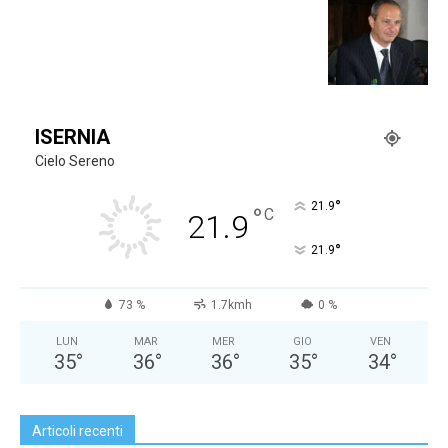
ISERNIA
Cielo Sereno
°
21.9
°
C
21.9
°
21.9
73 %
1.7kmh
0 %
LUN
MAR
MER
GIO
VEN
35
°
36
°
36
°
35
°
34
°
Articoli recenti