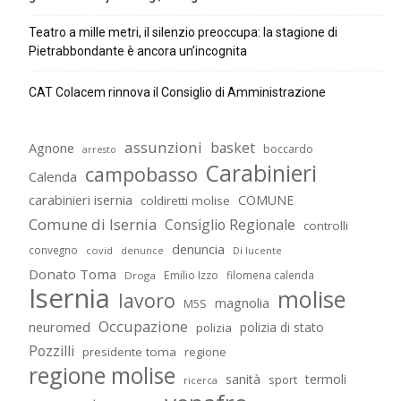
Teatro a mille metri, il silenzio preoccupa: la stagione di
Pietrabbondante è ancora un’incognita
CAT Colacem rinnova il Consiglio di Amministrazione
assunzioni
basket
Agnone
boccardo
arresto
Carabinieri
campobasso
Calenda
carabinieri isernia
COMUNE
coldiretti molise
Comune di Isernia
Consiglio Regionale
controlli
denuncia
convegno
covid
Di lucente
denunce
Donato Toma
Emilio Izzo
filomena calenda
Droga
Isernia
molise
lavoro
magnolia
M5S
Occupazione
neuromed
polizia di stato
polizia
Pozzilli
presidente toma
regione
regione molise
sanità
termoli
sport
ricerca