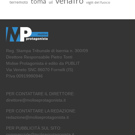
venafro
toma
terremoto
uil
vigili del fuoco
Reg. Stampa Tribunale di Isernia n. 300/09
Direttore Responsabile Pietro Tonti
Molise Protagonista è edito da PUBLIT
Via Veneto SNC 86070 Fornelli (IS)
P.Iva 00919980946
PER CONTATTARE IL DIRETTORE:
direttore@moliseprotagonista.it
PER CONTATTARE LA REDAZIONE:
redazione@moliseprotagonista.it
PER PUBBLICITÀ SUL SITO:
commerciale@moliseprotagonista.it