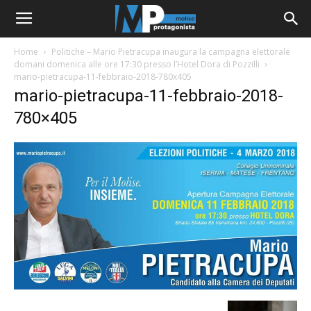
Home
Politiche – Mario Pietracupa inaugura la campagna elettorale
domani domenica alle ore 17:30 presso l’Hotel Dora di Pozzilli
mario-pietracupa-11-febbraio-2018-780x405
mario-pietracupa-11-febbraio-2018-
780×405