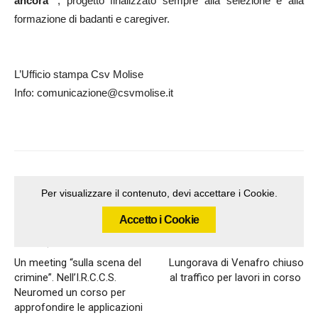
ancora’
, progetto finalizzato sempre alla selezione e alla
formazione di badanti e caregiver.
L’Ufficio stampa Csv Molise
Info: comunicazione@csvmolise.it
Per visualizzare il contenuto, devi accettare i Cookie.
Accetto i Cookie
Articolo precedente
Articolo successivo
Un meeting “sulla scena del
Lungorava di Venafro chiuso
crimine”. Nell’I.R.C.C.S.
al traffico per lavori in corso
Neuromed un corso per
approfondire le applicazioni