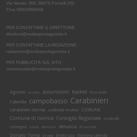
Via Veneto SNC 86070 Fornelli (IS)
P.Iva 00919980946
PER CONTATTARE IL DIRETTORE:
direttore@moliseprotagonista.it
PER CONTATTARE LA REDAZIONE:
redazione@moliseprotagonista.it
PER PUBBLICITÀ SUL SITO:
commerciale@moliseprotagonista.it
assunzioni
basket
Agnone
boccardo
arresto
Carabinieri
campobasso
Calenda
carabinieri isernia
COMUNE
coldiretti molise
Comune di Isernia
Consiglio Regionale
controlli
denuncia
convegno
covid
Di lucente
denunce
Donato Toma
Emilio Izzo
filomena calenda
Droga