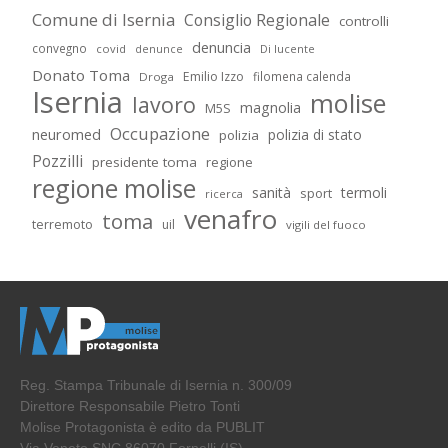
Comune di Isernia
Consiglio Regionale
controlli
denuncia
convegno
covid
Di lucente
denunce
Donato Toma
Emilio Izzo
filomena calenda
Droga
Isernia
molise
lavoro
magnolia
M5S
Occupazione
neuromed
polizia di stato
polizia
Pozzilli
presidente toma
regione
regione molise
sanità
termoli
sport
ricerca
venafro
toma
terremoto
uil
vigili del fuoco
Reg. Stampa Tribunale di Isernia n. 300/09
Direttore Responsabile Pietro Tonti
Molise Protagonista è edito da PUBLIT