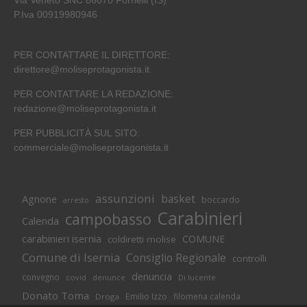
Via Veneto SNC 86070 Fornelli (IS)
P.Iva 00919980946
PER CONTATTARE IL DIRETTORE:
direttore@moliseprotagonista.it
PER CONTATTARE LA REDAZIONE:
redazione@moliseprotagonista.it
PER PUBBLICITÀ SUL SITO:
commerciale@moliseprotagonista.it
assunzioni
basket
Agnone
boccardo
arresto
Carabinieri
campobasso
Calenda
carabinieri isernia
COMUNE
coldiretti molise
Comune di Isernia
Consiglio Regionale
controlli
denuncia
convegno
covid
Di lucente
denunce
Donato Toma
Emilio Izzo
filomena calenda
Droga