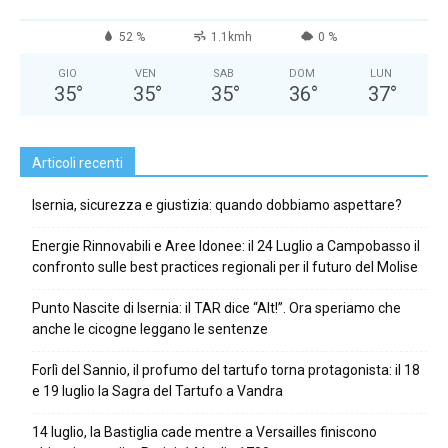
52 %
1.1kmh
0 %
GIO
VEN
SAB
DOM
LUN
35
°
35
°
35
°
36
°
37
°
Articoli recenti
Isernia, sicurezza e giustizia: quando dobbiamo aspettare?
Energie Rinnovabili e Aree Idonee: il 24 Luglio a Campobasso il
confronto sulle best practices regionali per il futuro del Molise
Punto Nascite di Isernia: il TAR dice “Alt!”. Ora speriamo che
anche le cicogne leggano le sentenze
Forlì del Sannio, il profumo del tartufo torna protagonista: il 18
e 19 luglio la Sagra del Tartufo a Vandra
14 luglio, la Bastiglia cade mentre a Versailles finiscono