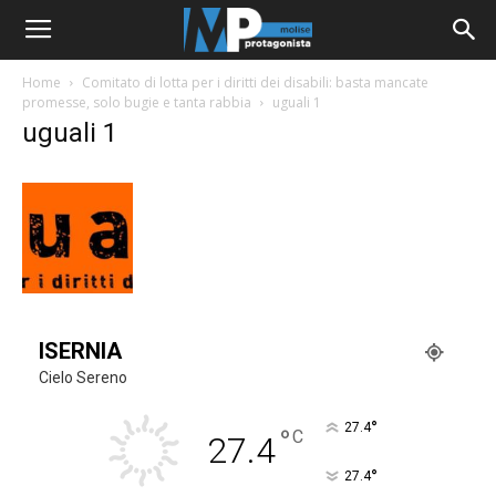
Home
Comitato di lotta per i diritti dei disabili: basta mancate
promesse, solo bugie e tanta rabbia
uguali 1
uguali 1
ISERNIA
Cielo Sereno
°
27.4
°
C
27.4
°
27.4