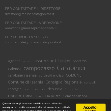
PER CONTATTARE IL DIRETTORE:
direttore@moliseprotagonista.it
PER CONTATTARE LA REDAZIONE:
redazione@moliseprotagonista.it
PER PUBBLICITÀ SUL SITO:
commerciale@moliseprotagonista.it
assunzioni
basket
Agnone
boccardo
arresto
Carabinieri
campobasso
Calenda
carabinieri isernia
COMUNE
coldiretti molise
Comune di Isernia
Consiglio Regionale
controlli
denuncia
convegno
covid
Di lucente
denunce
Donato Toma
Emilio Izzo
filomena calenda
Droga
Isernia
molise
lavoro
magnolia
M5S
Questo sito o gli strumenti terzi da questo utilizzati si
Accetto i
avvalgono di cookie necessari al funzionamento ed utili alle
Occupazione
neuromed
polizia di stato
polizia
finalità illustrate nella cookie policy. Se vuoi saperne di più o