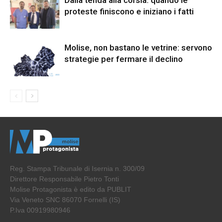
Dalla tenda alla corsia: quando le
proteste finiscono e iniziano i fatti
Molise, non bastano le vetrine: servono
strategie per fermare il declino
Reg. Stampa Tribunale di Isernia n. 300/09
Direttore Responsabile Pietro Tonti
Molise Protagonista è edito da PUBLIT
Via Veneto SNC 86070 Fornelli (IS)
P.Iva 00919980946