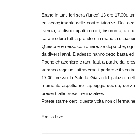
Erano in tanti ieri sera (lunedì 13 ore 17.00), t
ed accoglimento delle nostre istanze. Dai lavorat
Isernia, ai disoccupati cronici, insomma, u
saranno loro tutti a prendere in mano la situazio
Questo è emerso con chiarezza dopo che, ognuno 
da diversi anni. E adesso hanno detto basta ed i
Poche chiacchiere e tanti fatti, a partire dai pr
saranno raggiunti attraverso il parlare e il sent
17.00 presso la Saletta Gialla del palazzo del
momento aspettiamo l’appoggio deciso, senza r
presenti alle prossime iniziative.
Potete starne certi, questa volta non ci ferma ne
Emilio Izzo