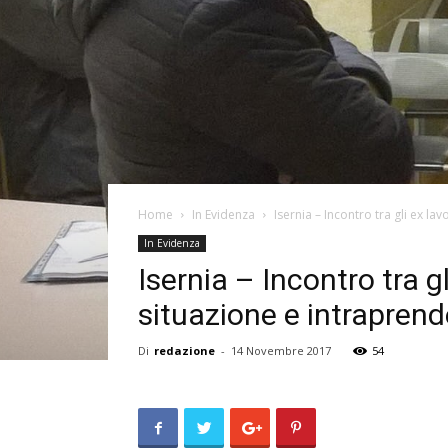
Home
In Evidenza
Isernia – Incontro tra gli ex lavo
In Evidenza
Isernia – Incontro tra gl
situazione e intraprend
Di
redazione
-
14 Novembre 2017
54