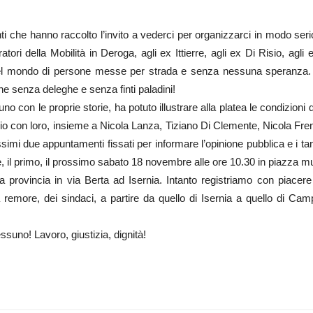
anti che hanno raccolto l’invito a vederci per organizzarci in modo serio
ori della Mobilità in Deroga, agli ex Ittierre, agli ex Di Risio, agli e
n bel mondo di persone messe per strada e senza nessuna speranz
ne senza deleghe e senza finti paladini!
con le proprie storie, ha potuto illustrare alla platea le condizioni 
o con loro, insieme a Nicola Lanza, Tiziano Di Clemente, Nicola Frenza 
ossimi due appuntamenti fissati per informare l’opinione pubblica e i tan
ire, il primo, il prossimo sabato 18 novembre alle ore 10.30 in piazza m
la provincia in via Berta ad Isernia. Intanto registriamo con piacer
emore, dei sindaci, a partire da quello di Isernia a quello di Cam
ssuno! Lavoro, giustizia, dignità!