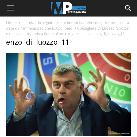
Home
Isernia – In seguito alle ultime vicissitudini negative per la città
date dall’amministrazione D’Apollonio, il Consigliere Di Luozzo “sbotta”
e rilascia un’intervista fiume al nostro giornale.
enzo_di_luozzo_11
enzo_di_luozzo_11