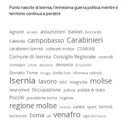
Punto nascite di Isernia, l’ennesima guerra politica mentre il
territorio continua a perdere
assunzioni
basket
Agnone
boccardo
arresto
Carabinieri
campobasso
Calenda
carabinieri isernia
COMUNE
coldiretti molise
Comune di Isernia
Consiglio Regionale
controlli
denuncia
convegno
covid
Di lucente
denunce
Donato Toma
Emilio Izzo
filomena calenda
Droga
Isernia
molise
lavoro
magnolia
M5S
Occupazione
neuromed
polizia di stato
polizia
Pozzilli
presidente toma
regione
regione molise
sanità
termoli
sport
ricerca
venafro
toma
terremoto
uil
vigili del fuoco