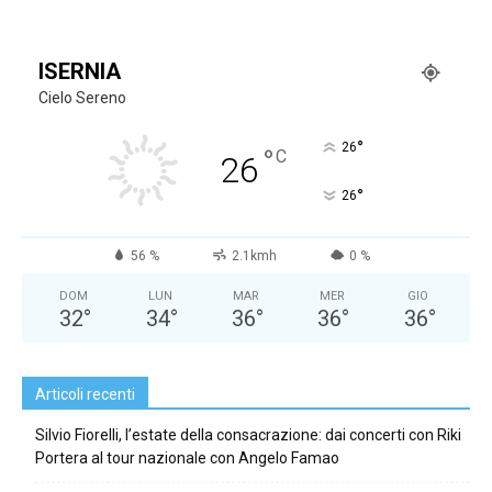
ISERNIA
Cielo Sereno
°
26
°
C
26
°
26
56 %
2.1kmh
0 %
DOM
LUN
MAR
MER
GIO
32
°
34
°
36
°
36
°
36
°
Articoli recenti
Silvio Fiorelli, l’estate della consacrazione: dai concerti con Riki
Portera al tour nazionale con Angelo Famao