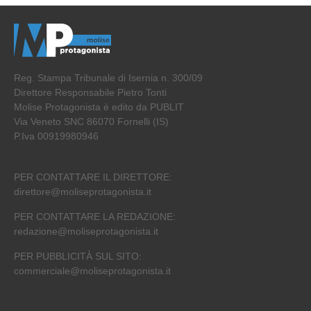
Reg. Stampa Tribunale di Isernia n. 300/09
Direttore Responsabile Pietro Tonti
Molise Protagonista è edito da PUBLIT
Via Veneto SNC 86070 Fornelli (IS)
P.Iva 00919980946
PER CONTATTARE IL DIRETTORE:
direttore@moliseprotagonista.it
PER CONTATTARE LA REDAZIONE:
redazione@moliseprotagonista.it
PER PUBBLICITÀ SUL SITO:
commerciale@moliseprotagonista.it