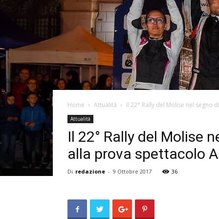
Home
Attualità
Il 22° Rally del Molise nel segno d
Attualità
Il 22° Rally del Molise 
alla prova spettacolo A
Di
redazione
-
9 Ottobre 2017
36