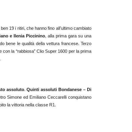
ben 19 i ritiri, che hanno fino all’ultimo cambiato
ano e Ilenia Piccinino
, alla prima gara su una
do bene le qualità della vettura francese. Terzo
se con la “rabbiosa” Clio Super 1600 per la prima
.
to assoluto
.
Quinti assoluti Bondanese – Di
etro Simone ed Emiliano Ceccarelli conquistano
to la vittoria nella classe R1.