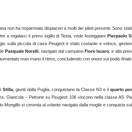
na non ha risparmiato dispiaceri a molti dei piloti presenti. Sono stati 
ltre a regalarci il primo sigillo di Testa, vede festeggiare
Pierpaolo Si
agio sulla piccola di casa Peugeot è stato costante e veloce, gesten
ale
Pasquale Norelli
, navigato dal campano
Fiore Iscaro
, e alla pre
oi aumentato man mano il ritmo, concludendo con onore sul podio finale
li
Stilla
, giunti dalla Puglia, conquistano la Classe N3 e il
quarto pos
iams. Giancola – Petrone su Peugeot 106 vincono nella classe A5. Pi
to Mongillo si cimenta al volante navigato dalla moglie e conquista subi