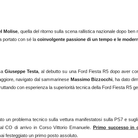
l Molise
, quella del ritorno sulla scena rallistica nazionale dopo b
a portato con sé la
coinvolgente passione di un tempo e le moderne
asa
Giuseppe Testa
, al debutto su una Ford Fiesta R5 dopo aver co
maggiore, navigato dal sammarinese
Massimo Bizzocchi
, ha dato dim
sfruttando con esperienza la superiorità tecnica della Ford Fiesta R5 
sato un problema tecnico sulla vettura manifestatosi sulla PS7 e sugli 
al CO di arrivo in Corso Vittorio Emanuele.
Primo successo in c
ai festeggiato un primo posto assoluto.