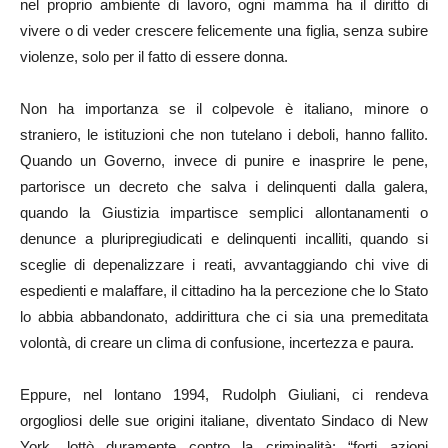
nel proprio ambiente di lavoro, ogni mamma ha il diritto di
vivere o di veder crescere felicemente una figlia, senza subire
violenze, solo per il fatto di essere donna.
Non ha importanza se il colpevole è italiano, minore o
straniero, le istituzioni che non tutelano i deboli, hanno fallito.
Quando un Governo, invece di punire e inasprire le pene,
partorisce un decreto che salva i delinquenti dalla galera,
quando la Giustizia impartisce semplici allontanamenti o
denunce a pluripregiudicati e delinquenti incalliti, quando si
sceglie di depenalizzare i reati, avvantaggiando chi vive di
espedienti e malaffare, il cittadino ha la percezione che lo Stato
lo abbia abbandonato, addirittura che ci sia una premeditata
volontà, di creare un clima di confusione, incertezza e paura.
Eppure, nel lontano 1994, Rudolph Giuliani, ci rendeva
orgogliosi delle sue origini italiane, diventato Sindaco di New
York, lottò duramente contro la criminalità: “forti azioni