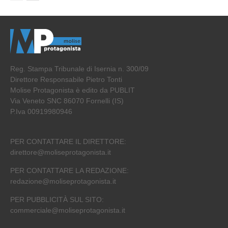
Reg. Stampa Tribunale di Isernia n. 300/09
Direttore Responsabile Pietro Tonti
Molise Protagonista è edito da PUBLIT
Via Veneto SNC 86070 Fornelli (IS)
P.Iva 00919980946
PER CONTATTARE IL DIRETTORE:
direttore@moliseprotagonista.it
PER CONTATTARE LA REDAZIONE:
redazione@moliseprotagonista.it
PER PUBBLICITÀ SUL SITO:
commerciale@moliseprotagonista.it