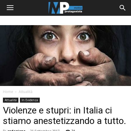
Home
Attualità
Attualità
In Evidenza
Violenze e stupri: in Italia ci
stiamo anestetizzando a tutto.
Di
redazione
-
21 Settembre 2017
74