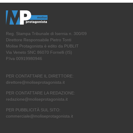
Reg. Stampa Tribunale di Isernia n. 300/09
Direttore Responsabile Pietro Tonti
Molise Protagonista è edito da PUBLIT
Via Veneto SNC 86070 Fornelli (IS)
P.Iva 00919980946
PER CONTATTARE IL DIRETTORE:
direttore@moliseprotagonista.it
PER CONTATTARE LA REDAZIONE:
redazione@moliseprotagonista.it
PER PUBBLICITÀ SUL SITO:
commerciale@moliseprotagonista.it