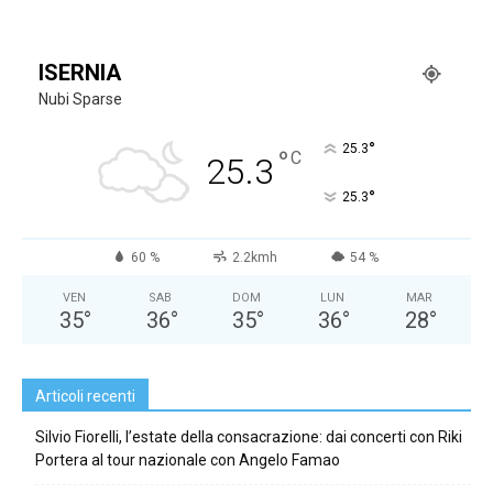
ISERNIA
Nubi Sparse
°
25.3
°
C
25.3
°
25.3
60 %
2.2kmh
54 %
VEN
SAB
DOM
LUN
MAR
35
°
36
°
35
°
36
°
28
°
Articoli recenti
Silvio Fiorelli, l’estate della consacrazione: dai concerti con Riki
Portera al tour nazionale con Angelo Famao