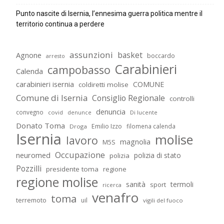
Punto nascite di Isernia, l’ennesima guerra politica mentre il
territorio continua a perdere
assunzioni
basket
Agnone
boccardo
arresto
Carabinieri
campobasso
Calenda
carabinieri isernia
COMUNE
coldiretti molise
Comune di Isernia
Consiglio Regionale
controlli
denuncia
convegno
covid
Di lucente
denunce
Donato Toma
Emilio Izzo
filomena calenda
Droga
Isernia
molise
lavoro
magnolia
M5S
Occupazione
neuromed
polizia di stato
polizia
Pozzilli
presidente toma
regione
regione molise
sanità
termoli
sport
ricerca
venafro
toma
terremoto
uil
vigili del fuoco