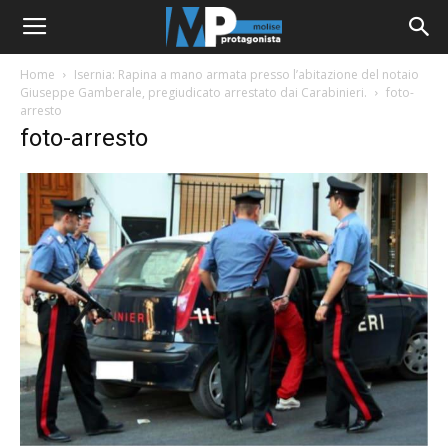
Home
Isernia: Rapina a mano armata presso l’abitazione del notaio
Giuseppe Gamberale, pregiudicato arrestato dai Carabinieri.
foto-
arresto
foto-arresto