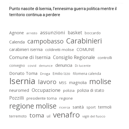
Punto nascite di Isernia, l’ennesima guerra politica mentre il
territorio continua a perdere
assunzioni
basket
Agnone
boccardo
arresto
Carabinieri
campobasso
Calenda
carabinieri isernia
COMUNE
coldiretti molise
Comune di Isernia
Consiglio Regionale
controlli
denuncia
convegno
covid
Di lucente
denunce
Donato Toma
Emilio Izzo
filomena calenda
Droga
Isernia
molise
lavoro
magnolia
M5S
Occupazione
neuromed
polizia di stato
polizia
Pozzilli
presidente toma
regione
regione molise
sanità
termoli
sport
ricerca
venafro
toma
terremoto
uil
vigili del fuoco