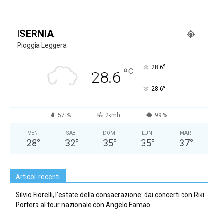
ISERNIA
Pioggia Leggera
°
28.6
°
C
28.6
°
28.6
57 %
2kmh
99 %
VEN
SAB
DOM
LUN
MAR
28
°
32
°
35
°
35
°
37
°
Articoli recenti
Silvio Fiorelli, l’estate della consacrazione: dai concerti con Riki
Portera al tour nazionale con Angelo Famao