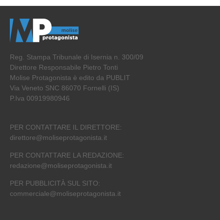
Reg. Stampa Tribunale di Isernia n. 300/09
Direttore Responsabile Pietro Tonti
Molise Protagonista è edito da PUBLIT
Via Veneto SNC 86070 Fornelli (IS)
P.Iva 00919980946
PER CONTATTARE IL DIRETTORE:
direttore@moliseprotagonista.it
PER CONTATTARE LA REDAZIONE:
redazione@moliseprotagonista.it
PER PUBBLICITÀ SUL SITO:
commerciale@moliseprotagonista.it