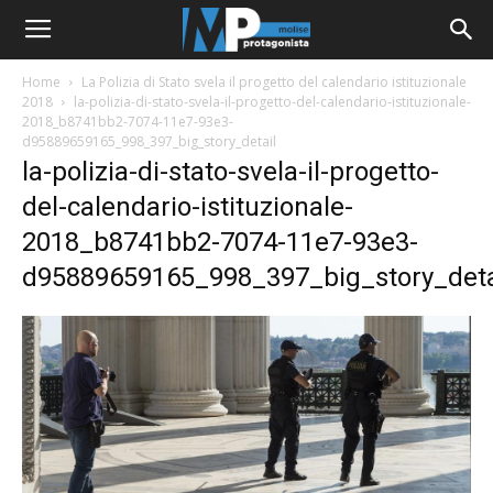
Home
La Polizia di Stato svela il progetto del calendario istituzionale
2018
la-polizia-di-stato-svela-il-progetto-del-calendario-istituzionale-
2018_b8741bb2-7074-11e7-93e3-
d95889659165_998_397_big_story_detail
la-polizia-di-stato-svela-il-progetto-
del-calendario-istituzionale-
2018_b8741bb2-7074-11e7-93e3-
d95889659165_998_397_big_story_deta