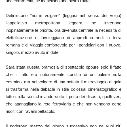
una commedia, ne inanellano una dietro l’altra.
Definiscono “nome volgare” (leggasi nel senso del volgo)
l’appellativo metropolitana leggera, ne invertono
inopinatamente le priorità, ora divenuta centrale la necessità di
elettrificazione e favoleggiano di approdi comodi in terra
romana e di viaggio confortevole per i pendolari con il nuovo,
singolo, mezzo avuto in dote.
Sarà stata questa bramosia di spettacolo oppure solo il fatto
che il tutto era notoriamente condito di un palese nulla
cosmico, ma nel volgere di una nottata il microviaggio di gala
si trasforma nella debacle in stile colossal cinematografico e
tutto crolla scricchiolando sotto il peso dei disastri, quelli veri,
che attanagliano la rete ferroviaria e che non vengono certo
risolti con l’avanspettacolo.
Il poderoso mezzo dal giorno successivo non ne vuol più