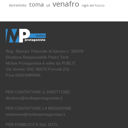
venafro
toma
terremoto
uil
vigili del fuoco
Reg. Stampa Tribunale di Isernia n. 300/09
Direttore Responsabile Pietro Tonti
Molise Protagonista è edito da PUBLIT
Via Veneto SNC 86070 Fornelli (IS)
P.Iva 00919980946
PER CONTATTARE IL DIRETTORE:
direttore@moliseprotagonista.it
PER CONTATTARE LA REDAZIONE:
redazione@moliseprotagonista.it
PER PUBBLICITÀ SUL SITO: