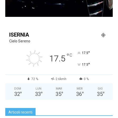
ISERNIA
Cielo Sereno
°
17.5
°
C
17.5
°
17.5
72 %
2.6kmh
0 %
DOM
LUN
MAR
MER
GIO
32
°
33
°
35
°
36
°
35
°
Articoli recenti