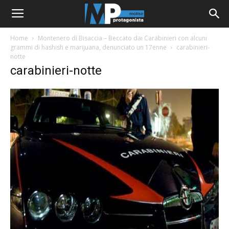
Home
Montenero di Bisaccia – Beccato dai Carabinieri con alcuni
grammi di hashish e marijuana, denunciato un 17enne
carabinieri-
notte
carabinieri-notte