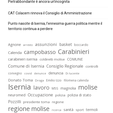
Pietrabbondante è ancora un’incognita
CAT Colacem rinnova il Consiglio di Amministrazione
Punto nascite di Isernia, l’ennesima guerra politica mentre il
territorio continua a perdere
assunzioni
basket
Agnone
boccardo
arresto
Carabinieri
campobasso
Calenda
carabinieri isernia
COMUNE
coldiretti molise
Comune di Isernia
Consiglio Regionale
controlli
denuncia
convegno
covid
Di lucente
denunce
Donato Toma
Emilio Izzo
filomena calenda
Droga
Isernia
molise
lavoro
magnolia
M5S
Occupazione
neuromed
polizia di stato
polizia
Pozzilli
presidente toma
regione
regione molise
sanità
termoli
sport
ricerca