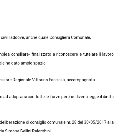
i civili laddove, anche quale Consigliera Comunale,
blea consiliare- finalizzato a riconoscere e tutelare il lavoro
cale ha dato ampio spazio.
ssessore Regionale Vittorino Facciolla, accompagnata
ne ad adoprarsi con tutte le forze perché diventi legge il diritto
 deliberazione di consiglio comunale nr. 28 del 30/05/2017 alla
aria Simona Bellini Palombini