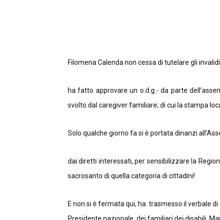
Filomena Calenda non cessa di tutelare gli invalid
ha fatto approvare un o.d.g.- da parte dell’assem
svolto dal caregiver familiare; di cui la stampa lo
Solo qualche giorno fa si è portata dinanzi all’A
dai diretti interessati, per sensibilizzare la Regio
sacrosanto di quella categoria di cittadini!
E non si è fermata qui, ha trasmesso il verbale di
Presidente nazionale, dei familiari dei disabili, M