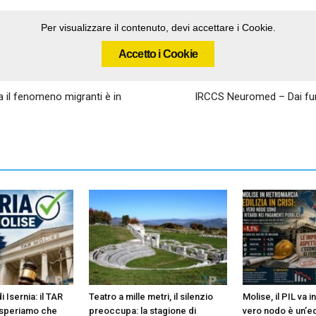
Per visualizzare il contenuto, devi accettare i Cookie.
Accetto i Cookie
ma il fenomeno migranti è in
IRCCS Neuromed – Dai fung
 Isernia: il TAR
Teatro a mille metri, il silenzio
Molise, il PIL va i
a speriamo che
preoccupa: la stagione di
vero nodo è un’ed