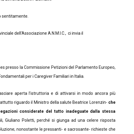
o sentitamente.
ale dell’Associazione A.N.M.I.C., ci invia il
lles presso la Commissione Petizioni del Parlamento Europeo,
Fondamentali per i Caregiver Familiari in Italia.
ciare aperta l’istruttoria e di attivarsi in modo ancora più
attutto riguardo il Ministro della salute Beatrice Lorenzin-
che
iegazioni considerate del tutto
inadeguate dalla stessa
i, Giuliano Poletti, perché si giunga ad una celere risposta
soluzione; nonostante le pressanti- e sacrosante- richieste che