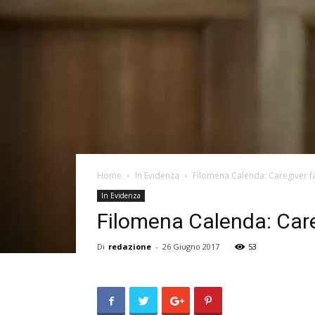
Home
In Evidenza
Filomena Calenda: Caregiver fa
In Evidenza
Filomena Calenda: Care
Di
redazione
-
26 Giugno 2017
53