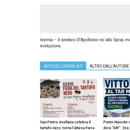
Articolo precedente
Isernia – Il sindaco D’Apollonio no allo Sprar, 
evoluzione.
ARTICOLI CORRELATI
ALTRO DALL'AUTORE
San Pietro Avellana celebra il
Punto Nascite di
tartufo nero: torna l’attesa Fiera
dice “Alt!”. Or