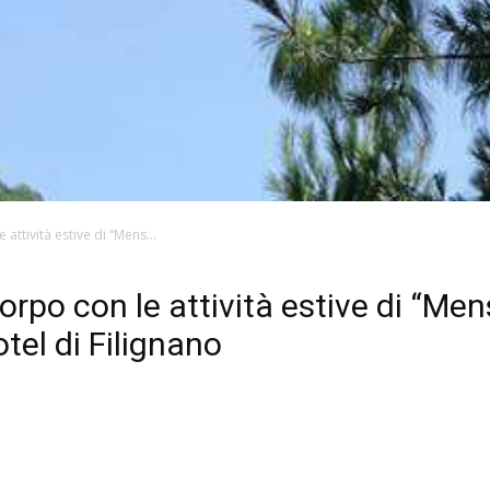
attività estive di “Mens...
rpo con le attività estive di “Me
tel di Filignano