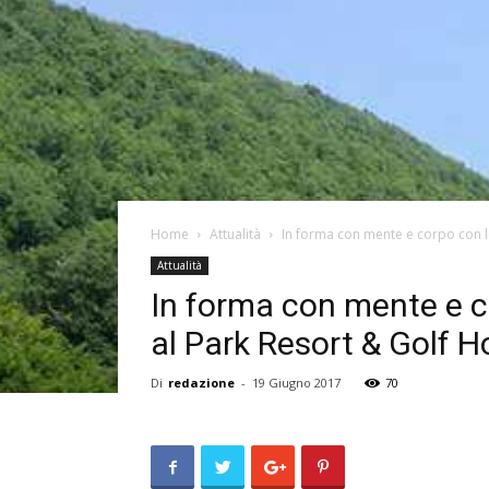
Home
Attualità
In forma con mente e corpo con le 
Attualità
In forma con mente e co
al Park Resort & Golf Ho
Di
redazione
-
19 Giugno 2017
70