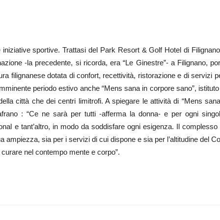
niziative sportive. Trattasi del Park Resort & Golf Hotel di Filignano
inazione -la precedente, si ricorda, era “Le Ginestre”- a Filignano, 
 filignanese dotata di confort, recettività, ristorazione e di servizi per
 l’imminente periodo estivo anche “Mens sana in corpore sano”, istituto
lla città che dei centri limitrofi. A spiegare le attività di “Mens sa
nafrano : “Ce ne sarà per tutti -afferma la donna- e per ogni singo
tional e tant’altro, in modo da soddisfare ogni esigenza. Il complesso 
sua ampiezza, sia per i servizi di cui dispone e sia per l’altitudine d
i e curare nel contempo mente e corpo”.