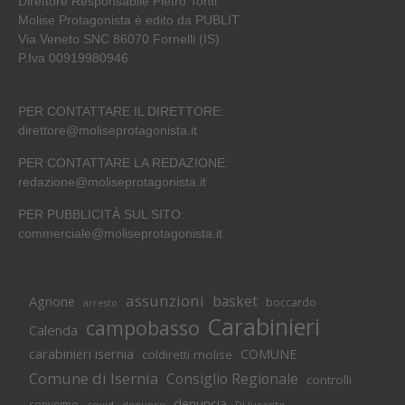
Direttore Responsabile Pietro Tonti
Molise Protagonista è edito da PUBLIT
Via Veneto SNC 86070 Fornelli (IS)
P.Iva 00919980946
PER CONTATTARE IL DIRETTORE:
direttore@moliseprotagonista.it
PER CONTATTARE LA REDAZIONE:
redazione@moliseprotagonista.it
PER PUBBLICITÀ SUL SITO:
commerciale@moliseprotagonista.it
assunzioni
basket
Agnone
boccardo
arresto
Carabinieri
campobasso
Calenda
carabinieri isernia
COMUNE
coldiretti molise
Comune di Isernia
Consiglio Regionale
controlli
denuncia
convegno
covid
Di lucente