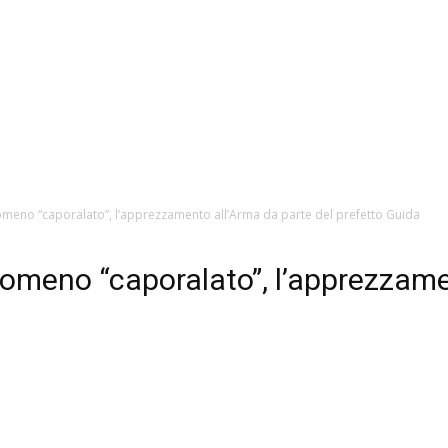
nomeno “caporalato”, l’apprezzamento all’Arma da parte del prefetto Guida
nomeno “caporalato”, l’apprezzame