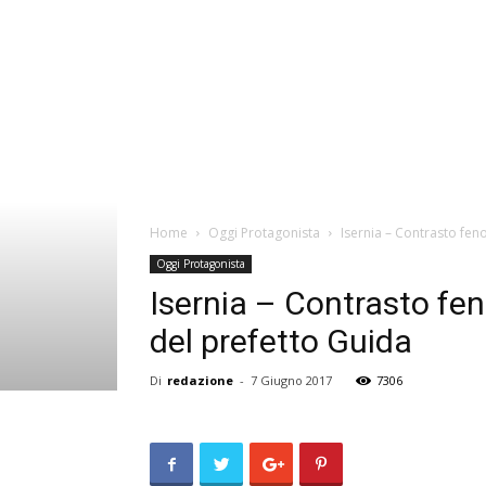
Home
Oggi Protagonista
Isernia – Contrasto fe
Oggi Protagonista
Isernia – Contrasto fe
del prefetto Guida
Di
redazione
-
7 Giugno 2017
7306