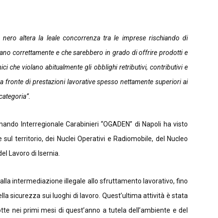
o nero altera la leale concorrenza tra le imprese rischiando di
no correttamente e che sarebbero in grado di offrire prodotti e
ci che violano abitualmente gli obblighi retributivi, contributivi e
i a fronte di prestazioni lavorative spesso nettamente superiori ai
 categoria”.
mando Interregionale Carabinieri “OGADEN” di Napoli ha visto
e sul territorio, dei Nuclei Operativi e Radiomobile, del Nucleo
el Lavoro di Isernia.
alla intermediazione illegale allo sfruttamento lavorativo, fino
ella sicurezza sui luoghi di lavoro. Quest’ultima attività è stata
otte nei primi mesi di quest’anno a tutela dell’ambiente e del