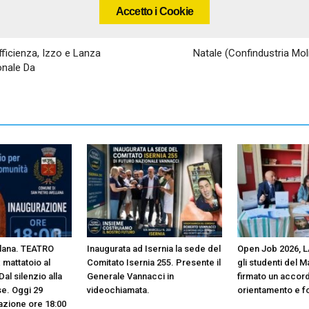
Accetto i Cookie
ficienza, Izzo e Lanza
Natale (Confindustria Molis
onale Da
llana. TEATRO
Inaugurata ad Isernia la sede del
Open Job 2026, L
 mattatoio al
Comitato Isernia 255. Presente il
gli studenti del M
al silenzio alla
Generale Vannacci in
firmato un accord
se. Oggi 29
videochiamata.
orientamento e 
azione ore 18:00