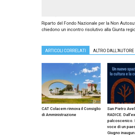
Articolo precedente
Riparto del Fondo Nazionale per la Non Autosuf
chiedono un incontro risolutivo alla Giunta regi
ARTICOLI CORRELATI
ALTRO DALL'AUTORE
CAT Colacem rinnova il Consiglio
San Pietro Ave
di Amministrazione
RADICE. Dall’ex
palcoscenico. D
voce di un pae
Giugno inaugur