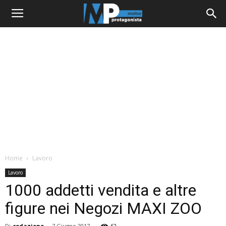
Home
Lavoro
Lavoro
1000 addetti vendita e altre
figure nei Negozi MAXI ZOO
Di
redazione
-
7 Giugno 2017
62