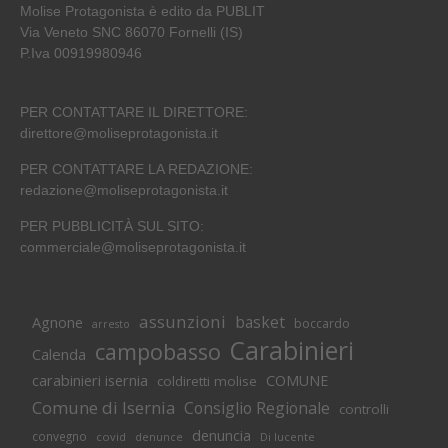
Molise Protagonista è edito da PUBLIT
Via Veneto SNC 86070 Fornelli (IS)
P.Iva 00919980946
PER CONTATTARE IL DIRETTORE:
direttore@moliseprotagonista.it
PER CONTATTARE LA REDAZIONE:
redazione@moliseprotagonista.it
PER PUBBLICITÀ SUL SITO:
commerciale@moliseprotagonista.it
assunzioni
basket
Agnone
boccardo
arresto
Carabinieri
campobasso
Calenda
carabinieri isernia
COMUNE
coldiretti molise
Comune di Isernia
Consiglio Regionale
controlli
denuncia
convegno
covid
Di lucente
denunce