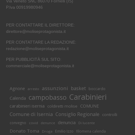
Via Veneto SNC 86070 Fornelli (IS)
P.Iva 00919980946
PER CONTATTARE IL DIRETTORE:
direttore@moliseprotagonista.it
PER CONTATTARE LA REDAZIONE:
redazione@moliseprotagonista.it
PER PUBBLICITÀ SUL SITO:
commerciale@moliseprotagonista.it
assunzioni
basket
Agnone
boccardo
arresto
Carabinieri
campobasso
Calenda
carabinieri isernia
COMUNE
coldiretti molise
Comune di Isernia
Consiglio Regionale
controlli
denuncia
convegno
covid
Di lucente
denunce
Donato Toma
Emilio Izzo
filomena calenda
Droga