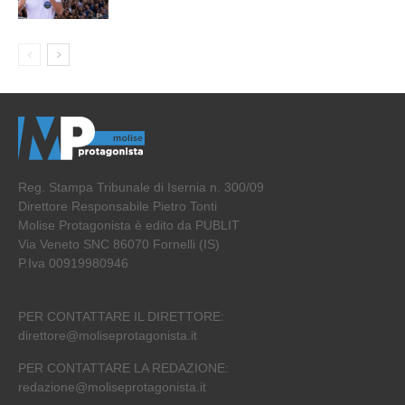
Reg. Stampa Tribunale di Isernia n. 300/09
Direttore Responsabile Pietro Tonti
Molise Protagonista è edito da PUBLIT
Via Veneto SNC 86070 Fornelli (IS)
P.Iva 00919980946
PER CONTATTARE IL DIRETTORE:
direttore@moliseprotagonista.it
PER CONTATTARE LA REDAZIONE:
redazione@moliseprotagonista.it