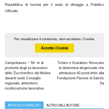
Repubblica di Isernia per il reato di oltraggio a Pubblico
Ufficiale.
Per visualizzare il contenuto, devi accettare i Cookie.
Accetto i Cookie
Articolo precedente
Articolo successivo
Campobasso – Sit -in di
Totaro e Scarabeo: Revocare
protesta degli ex lavoratori
la determina dirigenziale che
dello Zuccherifico del Molise
attribuisce 60 posti letto alla
davanti sede Consiglio
Fondazione Pavone di Salcito
regionale, attendono
Da
ricollocazione lavorativa
ARTICOLI CORRELATI
ALTRO DALL'AUTORE