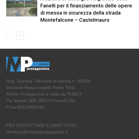
Fanelli per il finanziamento delle opere
di messa in sicurezza della strada
Montefalcone – Castelmauro
Reg. Stampa Tribunale di Isernia n. 300/09
Direttore Responsabile Pietro Tonti
Molise Protagonista è edito da PUBLIT
Via Veneto SNC 86070 Fornelli (IS)
P.Iva 00919980946
PER CONTATTARE IL DIRETTORE:
direttore@moliseprotagonista.it