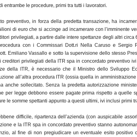
i entrambe le procedure, primi tra tutti i lavoratori.
ato preventivo, in forza della predetta transazione, ha incamer
ilioni di euro che si accinge ad incamerare con l’imminente ve
tori privilegiati, a partire dalle intere spettanze degli altri cir
a procedura con i Commissari Dott.ri Nella Caruso e Sergio 
t. Emiliano Vassallo e sotto la supervisione dello stesso Presid
i creditori privilegiati della ITR spa in concordato preventivo i
nze della ITR, è necessario che il Ministro dello Sviluppo Ec
ione all’altra procedura ITR (ossia quella in amministrazione s
ha anche sollecitato. Senza la predetta autorizzazione ministeri
 per legge debbono essere pagate prima rispetto a quelle spett
e somme spettanti appunto a questi ultimi, ivi inclusi primi tra t
ebbene difficile, ripartenza dell’azienda (con auspicabile ass
uidazione e la ITR spa in concordato preventivo stanno autonoma
nzio, al fine di non pregiudicare un eventuale esito positivo 