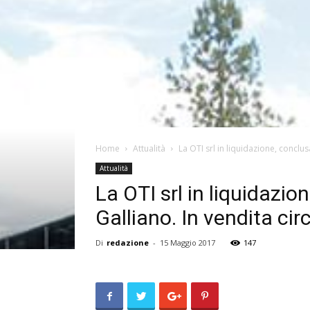
Home
Attualità
La OTI srl in liquidazione, conclusa
Attualità
La OTI srl in liquidazi
Galliano. In vendita cir
Di
redazione
-
15 Maggio 2017
147