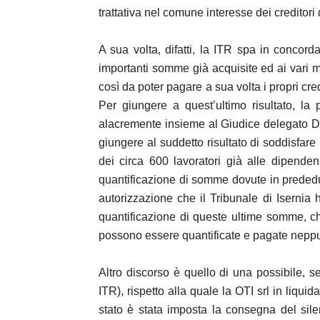
trattativa nel comune interesse dei creditori d
A sua volta, difatti, la ITR spa in concord
importanti somme già acquisite ed ai vari m
così da poter pagare a sua volta i propri credi
Per giungere a quest’ultimo risultato, l
alacremente insieme al Giudice delegato Dot
giungere al suddetto risultato di soddisfare 
dei circa 600 lavoratori già alle dipende
quantificazione di somme dovute in prededuz
autorizzazione che il Tribunale di Isernia 
quantificazione di queste ultime somme, che
possono essere quantificate e pagate neppure l
Altro discorso è quello di una possibile, s
ITR), rispetto alla quale la OTI srl in liq
stato è stata imposta la consegna del sile