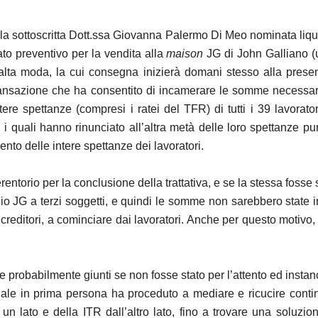
alla sottoscritta Dott.ssa Giovanna Palermo Di Meo nominata liqu
to preventivo per la vendita alla
maison
JG di John Galliano (u
alta moda, la cui consegna inizierà domani stesso alla presen
ransazione che ha consentito di incamerare le somme necessarie 
intere spettanze (compresi i ratei del TFR) di tutti i 39 lavorat
i, i quali hanno rinunciato all’altra metà delle loro spettanze pu
to delle intere spettanze dei lavoratori.
ntorio per la conclusione della trattativa, e se la stessa fosse
o JG a terzi soggetti, e quindi le somme non sarebbero state
creditori, a cominciare dai lavoratori. Anche per questo motivo, la
e probabilmente giunti se non fosse stato per l’attento ed insta
uale in prima persona ha proceduto a mediare e ricucire conti
un lato e della ITR dall’altro lato, fino a trovare una soluzion