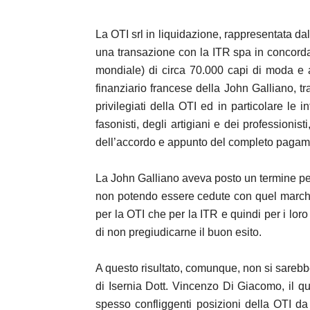
La OTI srl in liquidazione, rappresentata d
una transazione con la ITR spa in concorda
mondiale) di circa 70.000 capi di moda e 
finanziario francese della John Galliano, t
privilegiati della OTI ed in particolare le 
fasonisti, degli artigiani e dei professionist
dell’accordo e appunto del completo pagamen
La John Galliano aveva posto un termine pere
non potendo essere cedute con quel marchi
per la OTI che per la ITR e quindi per i loro 
di non pregiudicarne il buon esito.
A questo risultato, comunque, non si sarebb
di Isernia Dott. Vincenzo Di Giacomo, il q
spesso confliggenti posizioni della OTI da 