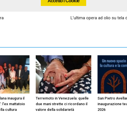
Accetto i Cookie
rra
L’ultima opera ad olio su tela
ana inaugura il
Terremoto in Venezuela: quelle
San Pietro Avella
: l’ex mattatoio
due mani strette ci ricordano il
inaugurazione te
lla cultura
valore della solidarietà
2026