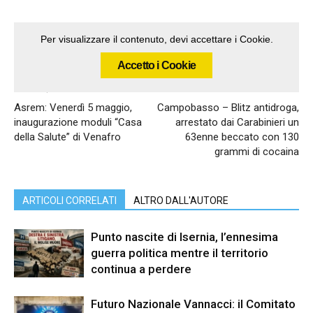
Per visualizzare il contenuto, devi accettare i Cookie.
Accetto i Cookie
Articolo precedente
Articolo successivo
Asrem: Venerdì 5 maggio,
Campobasso – Blitz antidroga,
inaugurazione moduli “Casa
arrestato dai Carabinieri un
della Salute” di Venafro
63enne beccato con 130
grammi di cocaina
ARTICOLI CORRELATI
ALTRO DALL'AUTORE
Punto nascite di Isernia, l’ennesima
guerra politica mentre il territorio
continua a perdere
Futuro Nazionale Vannacci: il Comitato