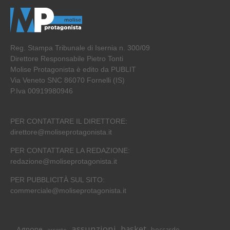
Reg. Stampa Tribunale di Isernia n. 300/09
Direttore Responsabile Pietro Tonti
Molise Protagonista è edito da PUBLIT
Via Veneto SNC 86070 Fornelli (IS)
P.Iva 00919980946
PER CONTATTARE IL DIRETTORE:
direttore@moliseprotagonista.it
PER CONTATTARE LA REDAZIONE:
redazione@moliseprotagonista.it
PER PUBBLICITÀ SUL SITO:
commerciale@moliseprotagonista.it
assunzioni
basket
Agnone
boccardo