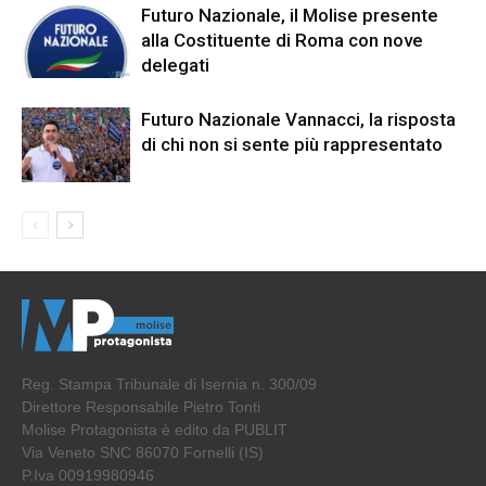
Futuro Nazionale, il Molise presente
alla Costituente di Roma con nove
delegati
Futuro Nazionale Vannacci, la risposta
di chi non si sente più rappresentato
Reg. Stampa Tribunale di Isernia n. 300/09
Direttore Responsabile Pietro Tonti
Molise Protagonista è edito da PUBLIT
Via Veneto SNC 86070 Fornelli (IS)
P.Iva 00919980946