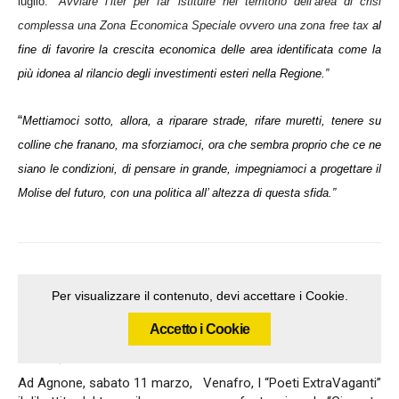
luglio:
“Avviare l’iter per far istituire nel territorio dell’area di crisi
complessa una Zona Economica Speciale ovvero una zona free tax
al
fine di favorire la crescita economica delle area identificata come la
più idonea al rilancio degli investimenti esteri nella Regione.”
“
Mettiamoci sotto, allora, a riparare strade, rifare muretti, tenere su
colline che franano, ma sforziamoci, ora che sembra proprio che ce ne
siano le condizioni, di pensare in grande, impegniamoci a progettare il
Molise del futuro, con una politica all’ altezza di questa sfida.”
Per visualizzare il contenuto, devi accettare i Cookie.
Accetto i Cookie
Articolo precedente
Articolo successivo
Ad Agnone, sabato 11 marzo,
Venafro, I “Poeti ExtraVaganti”