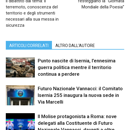
il dibattito dal tema: il
festeggiano la “Giornata
terremoto, conoscenza del
Mondiale della Poesia”
territorio e degli strumenti
necessari alla sua messa in
sicurezza
ARTICOLI CORRELATI
ALTRO DALL'AUTORE
Punto nascite di Isernia, l’ennesima
guerra politica mentre il territorio
continua a perdere
Futuro Nazionale Vannacci: il Comitato
Isernia 255 inaugura la nuova sede in
Via Marcelli
Il Molise protagonista a Roma: nove
delegati alla Costituente di Futuro
Nazionale Vannacci, davanti a oltre