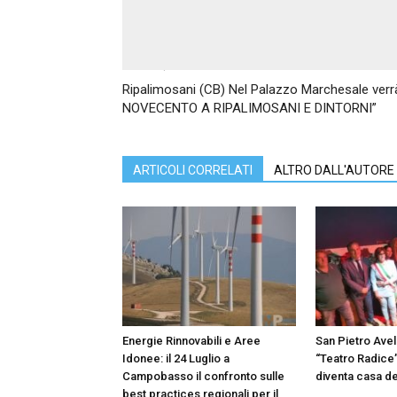
Articolo precedente
Ripalimosani (CB) Nel Palazzo Marchesale verrà 
NOVECENTO A RIPALIMOSANI E DINTORNI”
ARTICOLI CORRELATI
ALTRO DALL'AUTORE
Energie Rinnovabili e Aree
San Pietro Avell
Idonee: il 24 Luglio a
“Teatro Radice”
Campobasso il confronto sulle
diventa casa de
best practices regionali per il