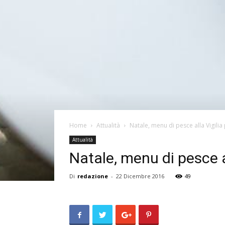
Home
Attualità
Natale, menu di pesce alla Vigilia p
Attualità
Natale, menu di pesce al
Di
redazione
-
22 Dicembre 2016
49