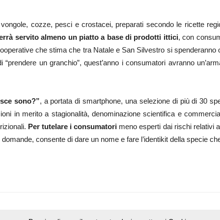
vongole, cozze, pesci e crostacei, preparati secondo le ricette region
rrà servito almeno un piatto a base di prodotti ittici
, con consumi
rative che stima che tra Natale e San Silvestro si spenderanno oltre 
i “prendere un granchio”, quest’anno i consumatori avranno un’arma in
sce sono?”
, a portata di smartphone, una selezione di più di 30 spec
cazioni in merito a stagionalità, denominazione scientifica e commerci
rizionali.
Per tutelare i consumatori
meno esperti dai rischi relativi 
ci domande, consente di dare un nome e fare l’identikit della specie che 