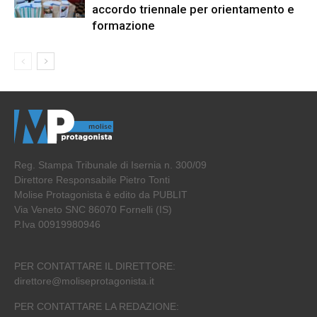
accordo triennale per orientamento e
formazione
Reg. Stampa Tribunale di Isernia n. 300/09
Direttore Responsabile Pietro Tonti
Molise Protagonista è edito da PUBLIT
Via Veneto SNC 86070 Fornelli (IS)
P.Iva 00919980946
PER CONTATTARE IL DIRETTORE:
direttore@moliseprotagonista.it
PER CONTATTARE LA REDAZIONE: