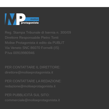
Reg. Stampa Tribunale di Isernia n. 300/09
Direttore Responsabile Pietro Tonti
Molise Protagonista è edito da PUBLIT
Via Veneto SNC 86070 Fornelli (IS)
P.Iva 00919980946
PER CONTATTARE IL DIRETTORE:
direttore@moliseprotagonista.it
PER CONTATTARE LA REDAZIONE:
redazione@moliseprotagonista.it
PER PUBBLICITÀ SUL SITO:
commerciale@moliseprotagonista.it