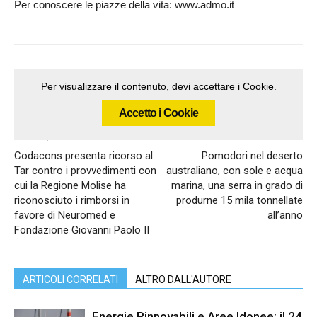
Per conoscere le piazze della vita: www.admo.it
Per visualizzare il contenuto, devi accettare i Cookie.
Accetto i Cookie
Articolo precedente
Articolo successivo
Codacons presenta ricorso al
Pomodori nel deserto
Tar contro i provvedimenti con
australiano, con sole e acqua
cui la Regione Molise ha
marina, una serra in grado di
riconosciuto i rimborsi in
produrne 15 mila tonnellate
favore di Neuromed e
all’anno
Fondazione Giovanni Paolo II
ARTICOLI CORRELATI
ALTRO DALL'AUTORE
Energie Rinnovabili e Aree Idonee: il 24