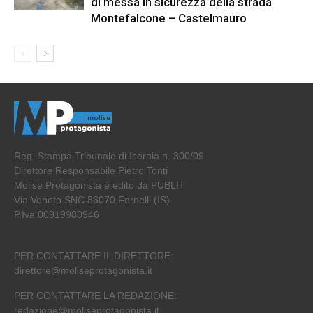
di messa in sicurezza della strada
Montefalcone – Castelmauro
Reg. Stampa Tribunale di Isernia n. 300/09
Direttore Responsabile Pietro Tonti
Molise Protagonista è edito da PUBLIT
Via Veneto SNC 86070 Fornelli (IS)
P.Iva 00919980946
PER CONTATTARE IL DIRETTORE:
direttore@moliseprotagonista.it
PER CONTATTARE LA REDAZIONE:
redazione@moliseprotagonista.it