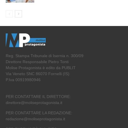
Reg. Stampa Tribunale di Isernia n. 300/09
Direttore Responsabile Pietro Tonti
Molise Protagonista è edito da PUBLIT
Via Veneto SNC 86070 Fornelli (IS)
P.Iva 00919980946
PER CONTATTARE IL DIRETTORE:
direttore@moliseprotagonista.it
PER CONTATTARE LA REDAZIONE:
redazione@moliseprotagonista.it