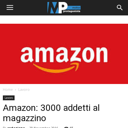
Home
Lavoro
Lavoro
Amazon: 3000 addetti al
magazzino
Di
redazione
-
29 Novembre 2016
65