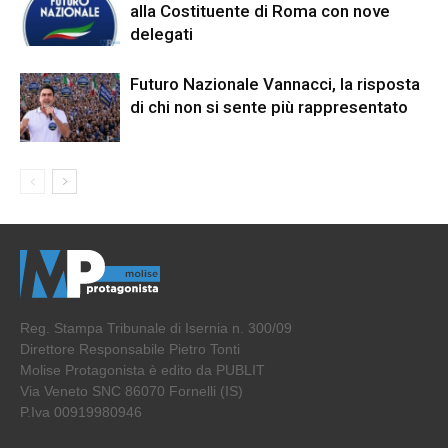
alla Costituente di Roma con nove
delegati
Futuro Nazionale Vannacci, la risposta
di chi non si sente più rappresentato
Reg. Stampa Tribunale di Isernia n. 300/09
Direttore Responsabile Pietro Tonti
Molise Protagonista è edito da PUBLIT
Via Veneto SNC 86070 Fornelli (IS)
P.Iva 00919980946