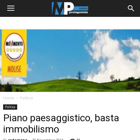
Home
Politica
Politica
Piano paesaggistico, basta
immobilismo
Di
redazione
-
20 Novembre 2016
43