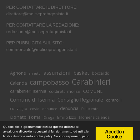
PER CONTATTARE IL DIRETTORE:
direttore@moliseprotagonista.it
PER CONTATTARE LA REDAZIONE:
redazione@moliseprotagonista.it
PER PUBBLICITÀ SUL SITO:
commerciale@moliseprotagonista.it
assunzioni
basket
Agnone
boccardo
arresto
Carabinieri
campobasso
Calenda
carabinieri isernia
COMUNE
coldiretti molise
Comune di Isernia
Consiglio Regionale
controlli
denuncia
convegno
covid
Di lucente
denunce
Donato Toma
Emilio Izzo
filomena calenda
Droga
Isernia
molise
lavoro
magnolia
M5S
Questo sito o gli strumenti terzi da questo utilizzati si
Accetto i
avvalgono di cookie necessari al funzionamento ed utili alle
Occupazione
neuromed
polizia di stato
polizia
Cookie
finalità illustrate nella cookie policy. Se vuoi saperne di più o
© Copyright 2018 -
Informativa Cookie
|
Privacy Policy