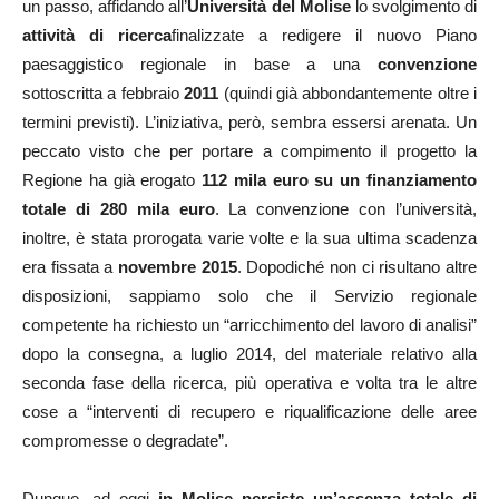
un passo, affidando all’
Università del Molise
lo svolgimento di
attività di ricerca
finalizzate a redigere il nuovo Piano
paesaggistico regionale in base a una
convenzione
sottoscritta a febbraio
2011
(quindi già abbondantemente oltre i
termini previsti). L’iniziativa, però, sembra essersi arenata. Un
peccato visto che per portare a compimento il progetto la
Regione ha già erogato
112 mila euro su un finanziamento
totale di 280 mila euro
. La convenzione con l’università,
inoltre, è stata prorogata varie volte e la sua ultima scadenza
era fissata a
novembre 2015
. Dopodiché non ci risultano altre
disposizioni, sappiamo solo che il Servizio regionale
competente ha richiesto un “arricchimento del lavoro di analisi”
dopo la consegna, a luglio 2014, del materiale relativo alla
seconda fase della ricerca, più operativa e volta tra le altre
cose a “interventi di recupero e riqualificazione delle aree
compromesse o degradate”.
Dunque, ad oggi
in Molise persiste un’assenza totale di