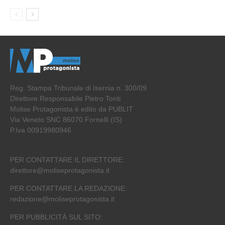
Reg. Stampa Tribunale di Isernia n. 300/09
Direttore Responsabile Pietro Tonti
Molise Protagonista è edito da PUBLIT
Via Veneto SNC 86070 Fornelli (IS)
P.Iva 00919980946
PER CONTATTARE IL DIRETTORE:
direttore@moliseprotagonista.it
PER CONTATTARE LA REDAZIONE:
redazione@moliseprotagonista.it
PER PUBBLICITÀ SUL SITO: