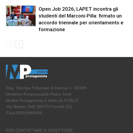
Open Job 2026, LAPET incontra gli
studenti del Marconi-Pilla: firmato un
accordo triennale per orientamento e
formazione
Reg. Stampa Tribunale di Isernia n. 300/09
Direttore Responsabile Pietro Tonti
Molise Protagonista è edito da PUBLIT
Via Veneto SNC 86070 Fornelli (IS)
P.Iva 00919980946
PER CONTATTARE IL DIRETTORE: