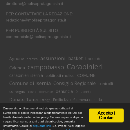
direttore@moliseprotagonista.it
PER CONTATTARE LA REDAZIONE:
redazione@moliseprotagonista.it
PER PUBBLICITÀ SUL SITO:
commerciale@moliseprotagonista.it
assunzioni
basket
Agnone
boccardo
arresto
Carabinieri
campobasso
Calenda
carabinieri isernia
COMUNE
coldiretti molise
Comune di Isernia
Consiglio Regionale
controlli
denuncia
convegno
covid
Di lucente
denunce
Donato Toma
Emilio Izzo
filomena calenda
Droga
Isernia
molise
lavoro
magnolia
M5S
Questo sito o gli strumenti terzi da questo utilizzati si
Accetto i
avvalgono di cookie necessari al funzionamento ed utili alle
Occupazione
neuromed
polizia di stato
polizia
Cookie
finalità illustrate nella cookie policy. Se vuoi saperne di più o
© Copyright 2018 -
Informativa Cookie
|
Privacy Policy
negare il consenso a tutti o ad alcuni cookie, consulta
Pozzilli
presidente toma
regione
MoliseProtagonista | Web Agency
l'informativa Cookie al
seguente link
. Se, invece, vuoi leggere