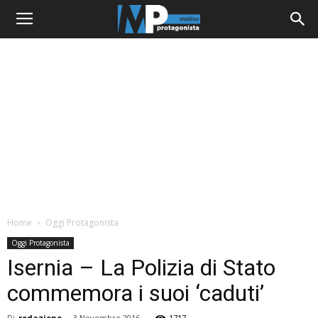
Home
Oggi Protagonista
Oggi Protagonista
Isernia – La Polizia di Stato
commemora i suoi ‘caduti’
Di
redazione
-
3 Novembre 2016
1717