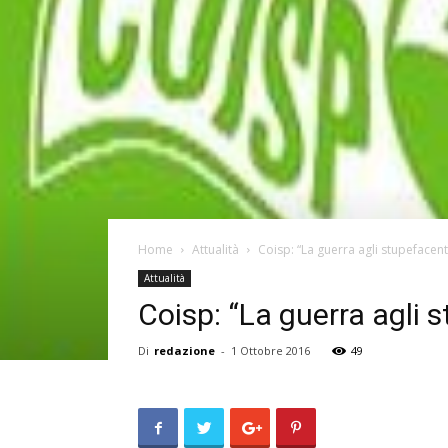
Home
Attualità
Coisp: “La guerra agli stupefac
Attualità
Coisp: “La guerra agl
Di
redazione
-
1 Ottobre 2016
49