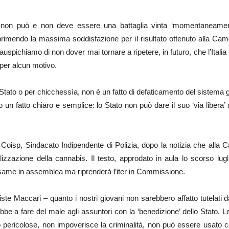
he non può e non deve essere una battaglia vinta ‘momentaneamen
rimendo la massima soddisfazione per il risultato ottenuto alla C
pichiamo di non dover mai tornare a ripetere, in futuro, che l’Italia 
 per alcun motivo.
Stato o per chicchessìa, non è un fatto di defaticamento del sistema giu
lo un fatto chiaro e semplice: lo Stato non può dare il suo ‘via libera
oisp, Sindacato Indipendente di Polizia, dopo la notizia che alla 
galizzazione della cannabis. Il testo, approdato in aula lo scorso lug
esame in assemblea ma riprenderà l’iter in Commissione.
ste Maccari – quanto i nostri giovani non sarebbero affatto tutelati 
rebbe a fare del male agli assuntori con la ‘benedizione’ dello Stato.
ericolose, non impoverisce la criminalità, non può essere usato co