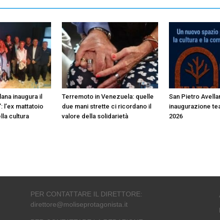
ana inaugura il
Terremoto in Venezuela: quelle
San Pietro Avella
: l’ex mattatoio
due mani strette ci ricordano il
inaugurazione te
lla cultura
valore della solidarietà
2026
PER CONTATTARE IL DIRETTORE:
direttore@moliseprotagonista.it