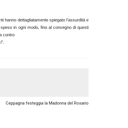
nti hanno dettagliatamente spiegato l’assurdità e
i è speso in ogni modo, fino al convegno di questi
ta contro
i”.
Articolo successivo
Ceppagna festeggia la Madonna del Rosario