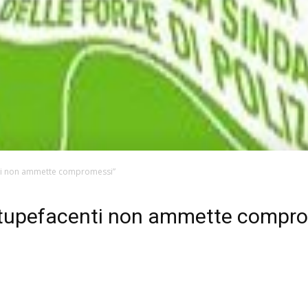
enti non ammette compromessi”
i stupefacenti non ammette compr