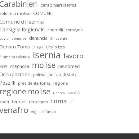
Carabinieri
carabinieri isernia
COMUNE
coldiretti molise
Comune di Isernia
Consiglio Regionale
controlli
convegno
denuncia
covid
Di lucente
denunce
Donato Toma
Emilio Izzo
Droga
Isernia
lavoro
filomena calenda
molise
magnolia
neuromed
M5S
Occupazione
polizia di stato
polizia
Pozzilli
presidente toma
regione
regione molise
sanità
ricerca
toma
termoli
sport
terremoto
uil
venafro
vigili del fuoco