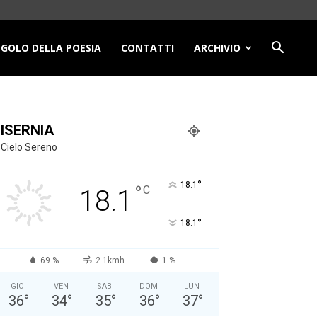
NGOLO DELLA POESIA
CONTATTI
ARCHIVIO
ISERNIA
Cielo Sereno
°
18.1
°
C
18.1
°
18.1
69 %
2.1kmh
1 %
GIO
VEN
SAB
DOM
LUN
36
°
34
°
35
°
36
°
37
°