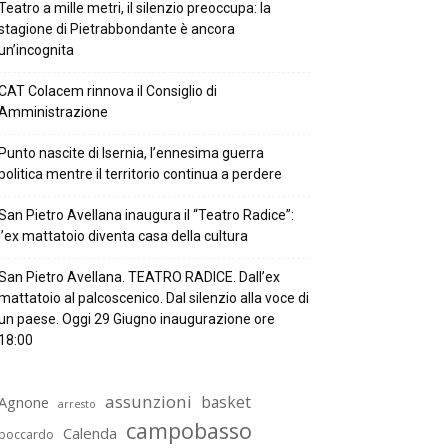
Teatro a mille metri, il silenzio preoccupa: la
stagione di Pietrabbondante è ancora
un’incognita
CAT Colacem rinnova il Consiglio di
Amministrazione
Punto nascite di Isernia, l’ennesima guerra
politica mentre il territorio continua a perdere
San Pietro Avellana inaugura il “Teatro Radice”:
l’ex mattatoio diventa casa della cultura
San Pietro Avellana. TEATRO RADICE. Dall’ex
mattatoio al palcoscenico. Dal silenzio alla voce di
un paese. Oggi 29 Giugno inaugurazione ore
18:00
assunzioni
basket
Agnone
arresto
campobasso
Calenda
boccardo