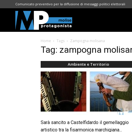
Comunicato preventivo per la diffusione di messaggi politici elettorali
Molise
Home
Tags
Zampogna molisana
Protagonista
Tag: zampogna molisa
Ambiente e Territorio
Sarà sancito a Castelfidardo il gemellaggio
artistico tra la fisarmonica marchigiana...