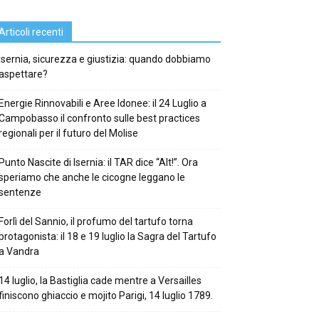
Articoli recenti
Isernia, sicurezza e giustizia: quando dobbiamo
aspettare?
Energie Rinnovabili e Aree Idonee: il 24 Luglio a
Campobasso il confronto sulle best practices
regionali per il futuro del Molise
Punto Nascite di Isernia: il TAR dice “Alt!”. Ora
speriamo che anche le cicogne leggano le
sentenze
Forlì del Sannio, il profumo del tartufo torna
protagonista: il 18 e 19 luglio la Sagra del Tartufo
a Vandra
14 luglio, la Bastiglia cade mentre a Versailles
finiscono ghiaccio e mojito Parigi, 14 luglio 1789.